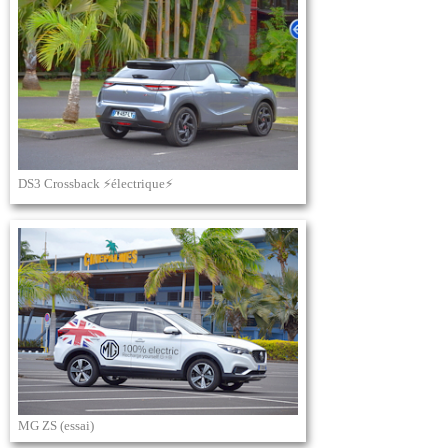
DS3 Crossback ⚡électrique⚡
MG ZS (essai)