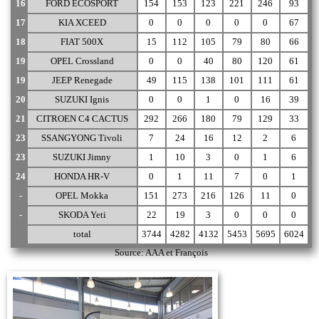
16
FORD ECOSPORT
154
153
123
221
246
93
17
KIA XCEED
0
0
0
0
0
67
18
FIAT 500X
15
112
105
79
80
66
19
OPEL Crossland
0
0
40
80
120
61
19
JEEP Renegade
49
115
138
101
111
61
20
SUZUKI Ignis
0
0
1
0
16
39
21
CITROEN C4 CACTUS
292
266
180
79
129
33
23
SSANGYONG Tivoli
7
24
16
12
2
6
23
SUZUKI Jimny
1
10
3
0
1
6
24
HONDA HR-V
0
1
11
7
0
1
-
OPEL Mokka
151
273
216
126
11
0
-
SKODA Yeti
22
19
3
0
0
0
total
3744
4282
4132
5453
5695
6024
Source: AAA et François