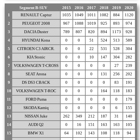
Segment B-SUV
2015
2016
2017
2018
2019
2020
1
RENAULT Captur
1035
1049
1011
1082
884
1120
2
PEUGEOT 2008
967
1088
1019
925
893
974
3
DACIA Duster
789
807
820
894
1173
928
4
HYUNDAI Kona
0
0
51
524
513
589
5
CITROEN C3 AIRCR.
0
0
22
531
528
304
6
KIA Stonic
0
0
10
147
304
282
7
VOLKSWAGEN T-CROSS
0
0
0
0
27
239
8
SEAT Arona
0
0
0
131
256
202
9
DS DS3 CBACK
0
0
0
0
83
191
10
VOLKSWAGEN T-ROC
0
0
0
164
118
183
11
FORD Puma
0
0
0
0
0
179
12
SKODA Kamiq
0
0
0
0
6
155
13
NISSAN Juke
262
349
212
187
31
140
14
AUDI Q2
0
16
151
163
163
105
15
BMW X1
64
102
143
108
118
94