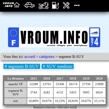
Vous êtes ici:
accueil
>
catégories
> segment B-SUV
# segment B-SUV
# SUV medium
La Réunion
2015
2016
2017
2018
2019
2020
marché VP
22288
23701
25306
26174
27556
23990
segment B-
3744
4282
4132
5453
5695
6024
SUV
soit
16,80%
18,07%
16,33%
20,83%
20,67%
25,11%
Immatriculations véhicules neufs