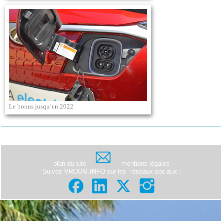
Le bonus jusqu’en 2022
plan du site
mentions légales
Suivez VROUM.INFO sur les
réseaux sociaux
: