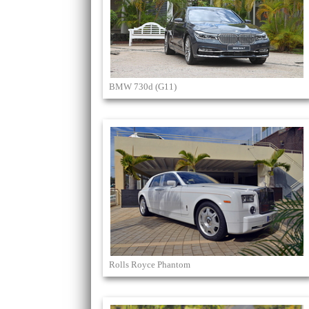
BMW 730d (G11)
Rolls Royce Phantom