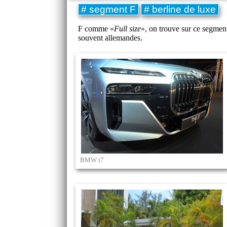
# segment F
# berline de luxe
F comme «
Full size
», on trouve sur ce segment
souvent allemandes.
BMW i7