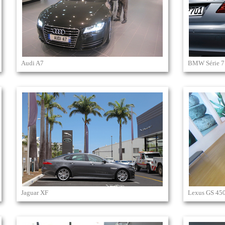
Audi A7
BMW Série 7
Jaguar XF
Lexus GS 45