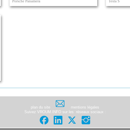
Porsche Panamera
Tesla S
plan du site
mentions légales
Suivez VROUM.INFO sur les
réseaux sociaux
: