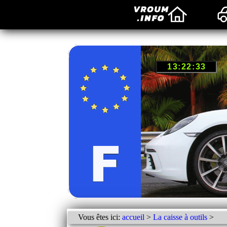
Vous êtes ici:
accueil
>
La caisse à outils
>