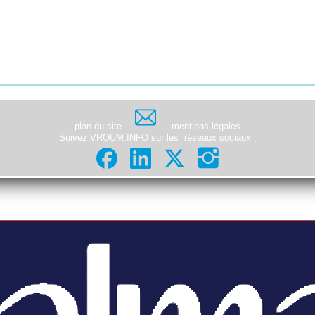
plan du site
mentions légales
Suivez VROUM.INFO sur les
réseaux sociaux
: