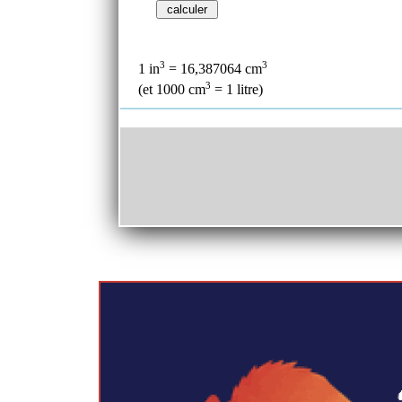
3
3
1 in
= 16,387064 cm
3
(et 1000 cm
= 1 litre)