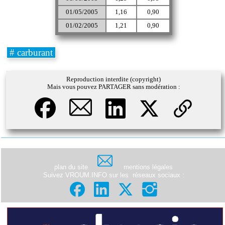
01/05/2005
1,16
0,90
01/02/2005
1,21
0,90
# carburant
Reproduction interdite (copyright)
Mais vous pouvez PARTAGER sans modération :
plan du site
mentions légales
Suivez VROUM.INFO sur les
réseaux sociaux
: