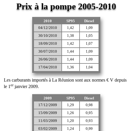
Prix à la pompe 2005-2010
2010
SP95
Diesel
04/12/2010
1,42
1,09
30/10/2010
1,38
1,05
18/09/2010
1,42
1,07
30/07/2010
1,44
1,09
26/06/2010
1,44
1,09
17/04/2010
1,36
1,04
Les carburants importés à La Réunion sont aux normes € V depuis
er
le 1
janvier 2009.
2009
SP95
Diesel
17/12/2009
1,29
0,98
15/09/2009
1,26
0,95
11/03/2009
1,20
0,93
03/02/2009
1,24
0,99