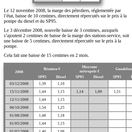
Le 12 novembre 2008, la marge des pétroliers, réglementée par
l’état, baisse de 10 centimes, directement répercutés sur le prix à la
pompe du diesel et du SP95.
Le 3 décembre 2008, nouvelle baisse de 3 centimes, auxquels
s’ajoutent 2 centimes de baisse de la marge des stations-service, soit
une baisse de 5 centimes, directement répercutée sur le prix à la
pompe.
Cela fait une baisse de 15 centimes en 2 mois.
Moyenne
Réunion €
Guadelou
métropole €
2008
SP95
Diesel
SP95
Diesel
SP95
03/12/2008
1,39
1,10
15/11/2008
1,44
1,15
1,14
1,09
1,51
12/11/2008
1,44
1,15
06/10/2008
1,54
1,25
01/08/2008
1,48
1,18
01/05/2008
1,44
1,15
01/02/2008
1,40
1,08