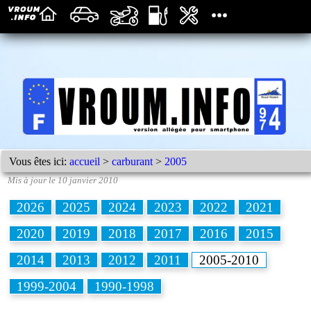
Vous êtes ici:
accueil
>
carburant
>
2005
Mis à jour le 10 janvier 2010
2026
2025
2024
2023
2022
2021
2020
2019
2018
2017
2016
2015
2014
2013
2012
2011
2005-2010
1999-2004
1990-1998