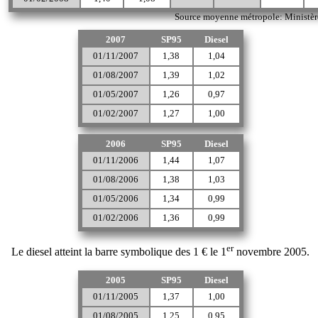
Source moyenne métropole: Ministère
2007
SP95
Diesel
01/11/2007
1,38
1,04
01/08/2007
1,39
1,02
01/05/2007
1,26
0,97
01/02/2007
1,27
1,00
2006
SP95
Diesel
01/11/2006
1,44
1,07
01/08/2006
1,38
1,03
01/05/2006
1,34
0,99
01/02/2006
1,36
0,99
er
Le diesel atteint la barre symbolique des 1 € le 1
novembre 2005.
2005
SP95
Diesel
01/11/2005
1,37
1,00
01/08/2005
1,25
0,95