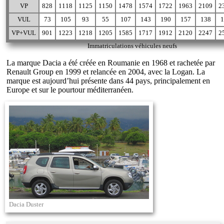
VP
828
1118
1125
1150
1478
1574
1722
1963
2109
2
VUL
73
105
93
55
107
143
190
157
138
1
VP+VUL
901
1223
1218
1205
1585
1717
1912
2120
2247
2
Immatriculations véhicules neufs
La marque Dacia a été créée en Roumanie en 1968 et rachetée par
Renault Group en 1999 et relancée en 2004, avec la Logan. La
marque est aujourd’hui présente dans 44 pays, principalement en
Europe et sur le pourtour méditerranéen.
Dacia Duster