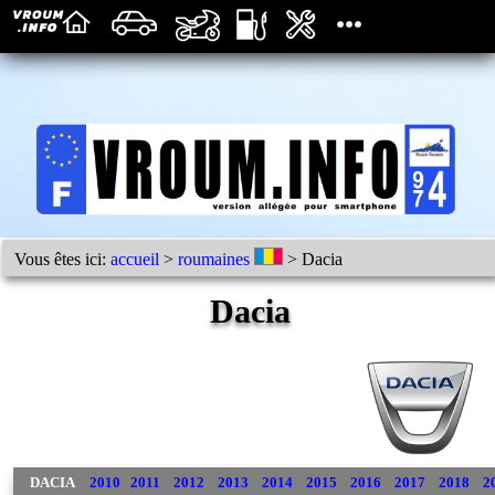
Vous êtes ici:
accueil
>
roumaines
> Dacia
Dacia
DACIA
2010
2011
2012
2013
2014
2015
2016
2017
2018
2