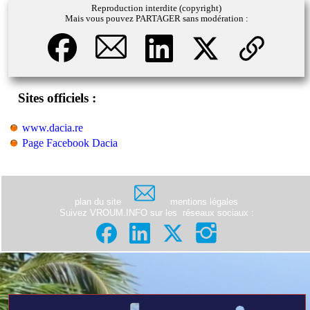
Reproduction interdite (copyright)
Mais vous pouvez PARTAGER sans modération :
Sites officiels :
www.dacia.re
Page Facebook Dacia
plan du site
mentions légales
Suivez VROUM.INFO sur les
réseaux sociaux
: