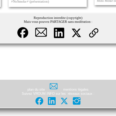
Mini Moke ori
⚡NoSmoke⚡ (présentation)
Reproduction interdite (copyright)
Mais vous pouvez PARTAGER sans modération :
plan du site
mentions légales
Suivez VROUM.INFO sur les
réseaux sociaux
: