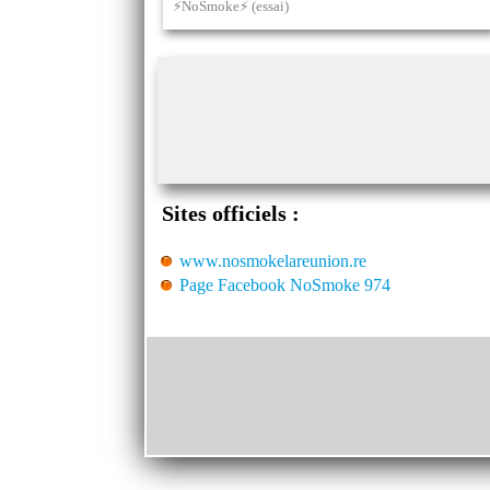
⚡NoSmoke⚡ (essai)
Sites officiels :
www.nosmokelareunion.re
Page Facebook NoSmoke 974