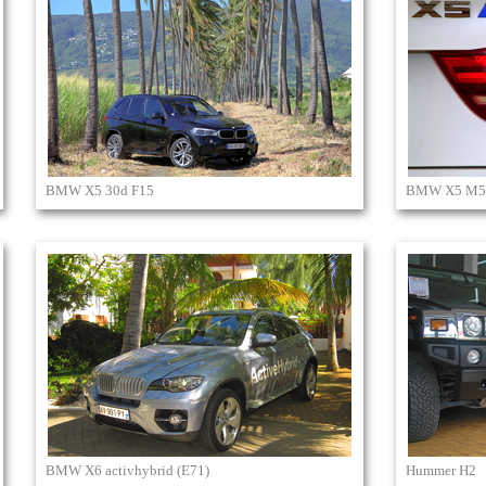
BMW X5 30d F15
BMW X5 M5
BMW X6 activhybrid (E71)
Hummer H2