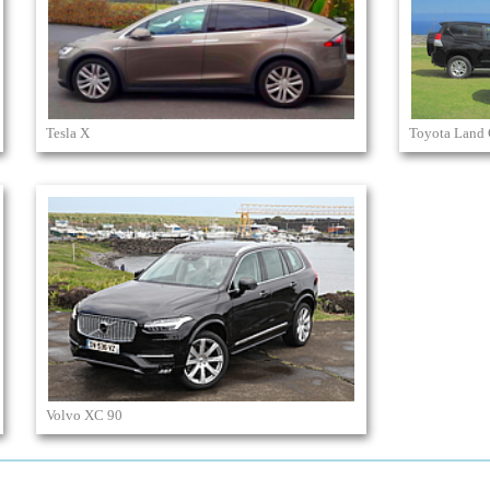
Tesla X
Toyota Land 
Volvo XC 90