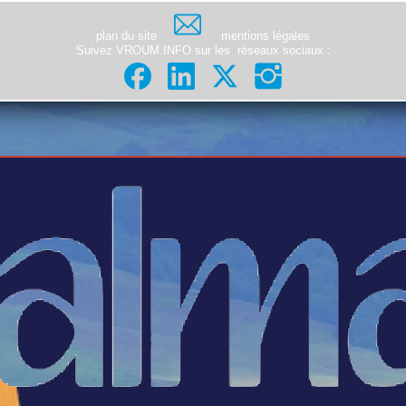
plan du site
mentions légales
Suivez VROUM.INFO sur les
réseaux sociaux
: