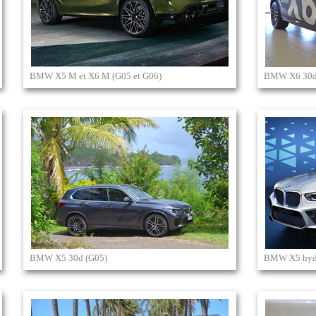
BMW X5 M et X6 M (G05 et G06)
BMW X6 30d
BMW X5 30d (G05)
BMW X5 hyd