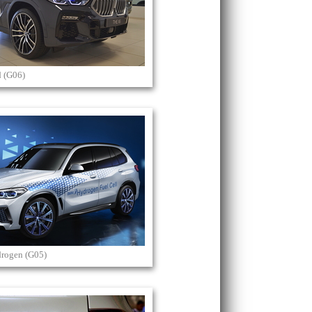
 (G06)
rogen (G05)