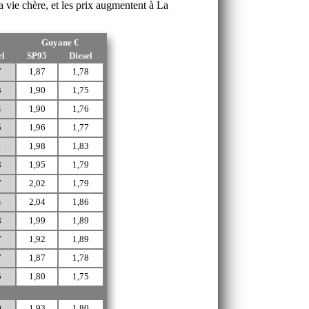
a vie chère, et les prix augmentent à La
Guyane €
el
SP95
Diesel
7
1,87
1,78
3
1,90
1,75
4
1,90
1,76
5
1,96
1,77
1
1,98
1,83
8
1,95
1,79
7
2,02
1,79
4
2,04
1,86
8
1,99
1,89
7
1,92
1,89
7
1,87
1,78
5
1,80
1,75
9
1,93
1,80