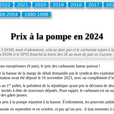
2022
2021
2020
2019
2018
2017
20
99-2004
1990-1998
Prix à la pompe en 2024
 DOM, mais évidemment, cela ne dure pas et le carburant repart à la ha
s DOM et le SP95 franchit la barre des 2€ au mois de juin en Guyane.
ons européennes (9 juin), le prix des carburants baisse partout !
 la hausse de la marge de détail demandée par le syndicat des exploita
isation avait été déposé le 16 novembre 2023, avec un complément d’in
er
s au 1
juillet, le président de la république ayant pris la décision de 
invités à élire de nouveaux députés. Pour rappel, le carburant est un suj
es gilets jaunes.
s prix à la pompe repartent à la hausse. Évidemment, les pouvoirs public
nsuite en septembre et en octobre, et pas qu’un peu : il faut remonter à