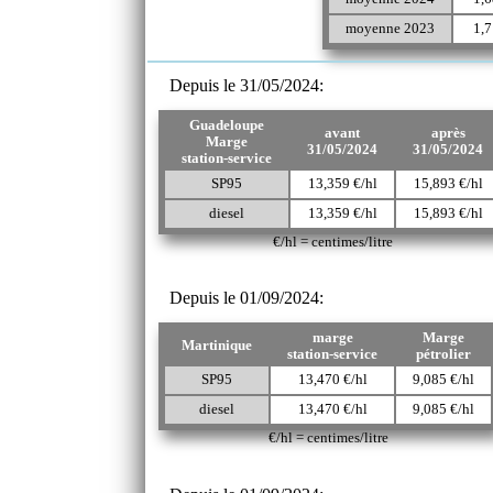
moyenne 2023
1,7
Depuis le 31/05/2024:
Guadeloupe
avant
après
Marge
31/05/2024
31/05/2024
station-service
SP95
13,359 €/hl
15,893 €/hl
diesel
13,359 €/hl
15,893 €/hl
€/hl = centimes/litre
Depuis le 01/09/2024:
marge
Marge
Martinique
station-service
pétrolier
SP95
13,470 €/hl
9,085 €/hl
diesel
13,470 €/hl
9,085 €/hl
€/hl = centimes/litre