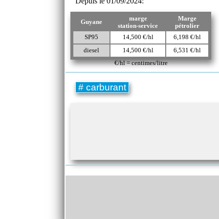
Depuis le 01/09/2024:
marge
Marge
Guyane
station-service
pétrolier
SP95
14,500 €/hl
6,198 €/hl
diesel
14,500 €/hl
6,531 €/hl
€/hl = centimes/litre
# carburant