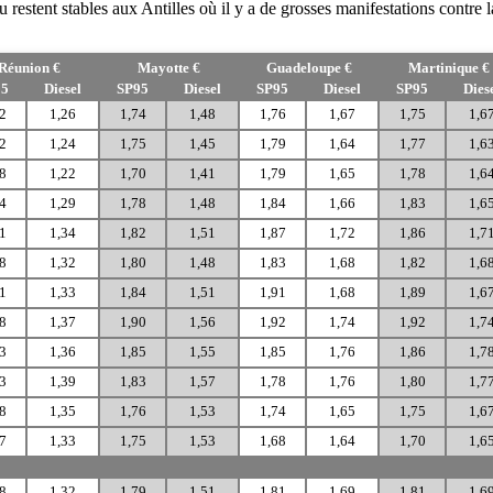
restent stables aux Antilles où il y a de grosses manifestations contre l
Réunion €
Mayotte €
Guadeloupe €
Martinique €
95
Diesel
SP95
Diesel
SP95
Diesel
SP95
Dies
2
1,26
1,74
1,48
1,76
1,67
1,75
1,6
2
1,24
1,75
1,45
1,79
1,64
1,77
1,6
8
1,22
1,70
1,41
1,79
1,65
1,78
1,6
4
1,29
1,78
1,48
1,84
1,66
1,83
1,6
1
1,34
1,82
1,51
1,87
1,72
1,86
1,7
8
1,32
1,80
1,48
1,83
1,68
1,82
1,6
1
1,33
1,84
1,51
1,91
1,68
1,89
1,6
8
1,37
1,90
1,56
1,92
1,74
1,92
1,7
3
1,36
1,85
1,55
1,85
1,76
1,86
1,7
3
1,39
1,83
1,57
1,78
1,76
1,80
1,7
8
1,35
1,76
1,53
1,74
1,65
1,75
1,6
7
1,33
1,75
1,53
1,68
1,64
1,70
1,6
8
1,32
1,79
1,51
1,81
1,69
1,81
1,6