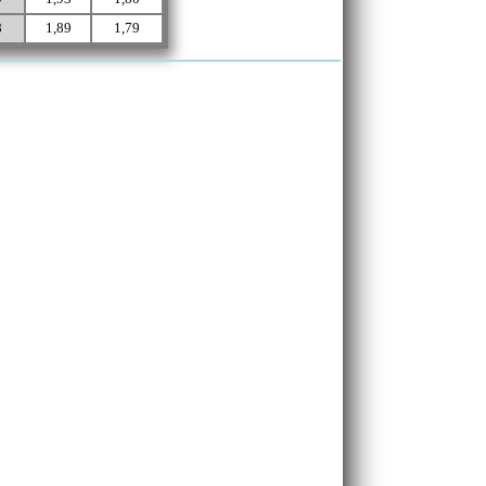
8
1,89
1,79