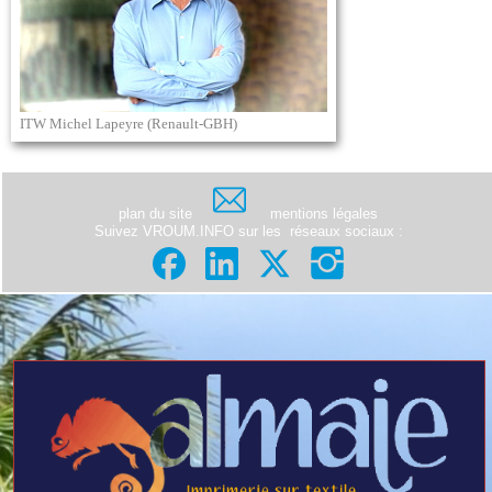
ITW Michel Lapeyre (Renault-GBH)
plan du site
mentions légales
Suivez VROUM.INFO sur les
réseaux sociaux
: