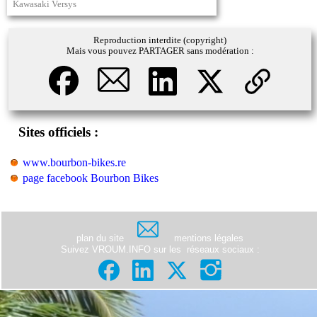
Kawasaki Versys
Reproduction interdite (copyright)
Mais vous pouvez PARTAGER sans modération :
Sites officiels :
www.bourbon-bikes.re
page facebook Bourbon Bikes
plan du site
mentions légales
Suivez VROUM.INFO sur les
réseaux sociaux
: