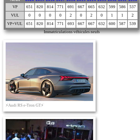
VP
651
820
814
771
691
667
665
632
599
586
537
VUL
0
0
0
0
2
0
2
0
1
1
2
VP+VUL
651
820
814
771
693
667
667
632
600
587
539
Immatriculations véhicules neufs
⚡Audi RS e-Tron GT⚡