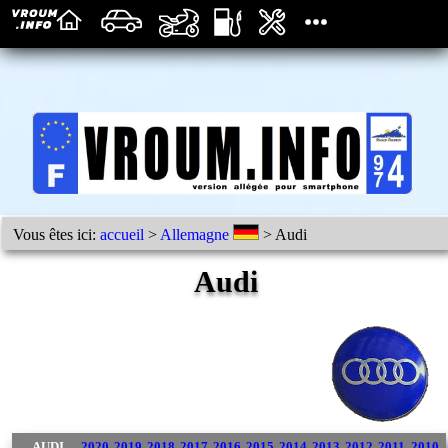
Vous êtes ici:
accueil
>
Allemagne
> Audi
Audi
AUDI
2020
2019
2018
2017
2016
2015
2014
2013
2012
2011
2010