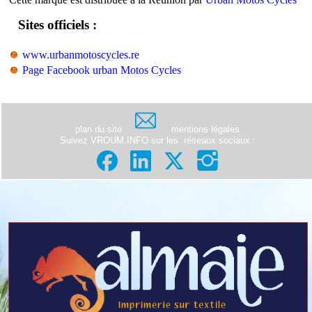
Sites officiels :
www.urbanmotoscycles.re
Page Facebook urban Motos Cycles
plan du site
mentions légales
Suivez VROUM.INFO sur les
réseaux sociaux
: