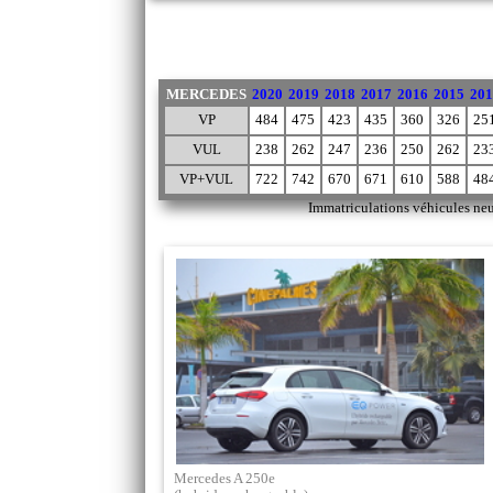
MERCEDES
2020
2019
2018
2017
2016
2015
201
VP
484
475
423
435
360
326
25
VUL
238
262
247
236
250
262
23
VP+VUL
722
742
670
671
610
588
48
Immatriculations véhicules neu
Mercedes A 250e