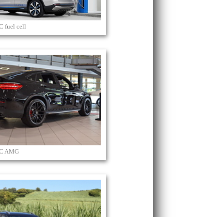
 fuel cell
LC AMG