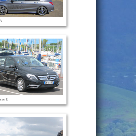
LA
sse B