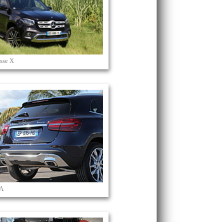
sse X
LA