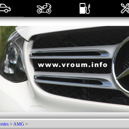
edes
>
AMG
>