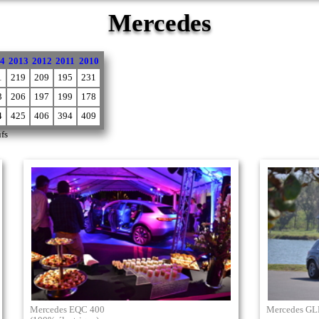
Mercedes
4
2013
2012
2011
2010
1
219
209
195
231
3
206
197
199
178
4
425
406
394
409
fs
Mercedes EQC 400
Mercedes GL