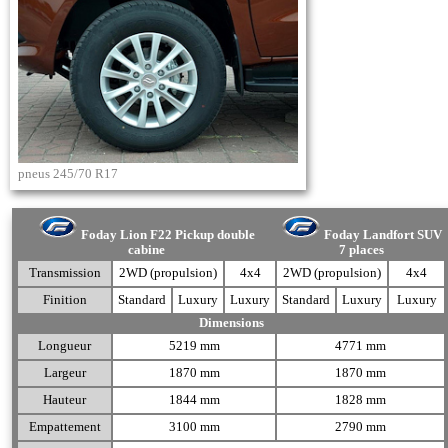
pneus 245/70 R17
Foday Lion F22 Pickup double
Foday Landfort SUV
cabine
7 places
Transmission
2WD (propulsion)
4x4
2WD (propulsion)
4x4
Finition
Standard
Luxury
Luxury
Standard
Luxury
Luxury
Dimensions
Longueur
5219 mm
4771 mm
Largeur
1870 mm
1870 mm
Hauteur
1844 mm
1828 mm
Empattement
3100 mm
2790 mm