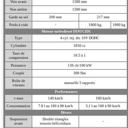
Voie avant
1580 mm
Voie arrière
1580 mm
Garde au sol
200 mm
217 mm
Poids à vide
-
1900 kg
1990 kg
Moteur turbodiesel D19TCID1
Type
4 cyl. inj. dir. 16V DOHC
Cylindrée
1850 cc
Taux de
16.5 à 1
compression
Puissance
136 ch/100 kW
Couple
300 Nm
Boîte de
manuelle 5 rapports
vitesses
Performances
v-max
140 km/h
160 km/h
Consommation
7.8 l au 100 à 90 km/h
5,1 l au 100 à 90 km/h
Divers
Suspension
Double triangles
-
avant
ressorts hélicoïdaux