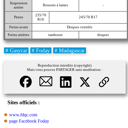
Suspension
Ressorts à lames
-
arrière
235/70
Pneus
245/70 R17
R16
Freins avant
Disques ventilés
Freins arrières
tambours
disques
# Gasycar
# Foday
# Madagascar
Reproduction interdite (copyright)
Mais vous pouvez PARTAGER sans modération :
Sites officiels :
www.fdqc.com
page Facebook Foday