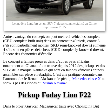
Le modèle Landfort est un SUV 7 places commercialisé en Chine
depuis mars 2015
Autre avantage du concept: on peut mettre 2 véhicules complets
(CBU complete built unit) dans un conteneur 40 pieds, contre 3
s’ils sont partiellement montés (SKD semi-knocked down) et même
4 s’ils sont en pièces détachées (CKD completely knocked down).
Encore des économies d’échelle.
Le concept a fait ses preuves dans d’autres pays africains,
notamment au Ghana, où on trouve depuis 2012 des pickups et des
SUV de la marque Kantanka qui sont en fait des véhicules chinois
assemblés sur place et rebadgés. C’est une pratique courante dans
l’automobile: le Renault Alaskan et le pickup
Mercedes classe X
ne
sont-ils pas des clones du
Nissan Navara
?
Pickup Foday Lion F22
Dans le projet Gasycar, Madagascar traite avec Chongqing Big