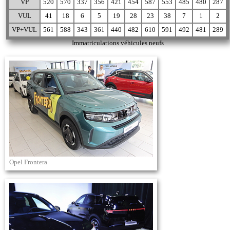
VP
520
570
337
356
421
454
587
553
485
480
287
VUL
41
18
6
5
19
28
23
38
7
1
2
VP+VUL
561
588
343
361
440
482
610
591
492
481
289
Immatriculations véhicules neufs
Opel Frontera