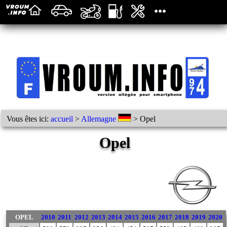
Vous êtes ici:
accueil
>
Allemagne
> Opel
Opel
OPEL
2010
2011
2012
2013
2014
2015
2016
2017
2018
2019
2020