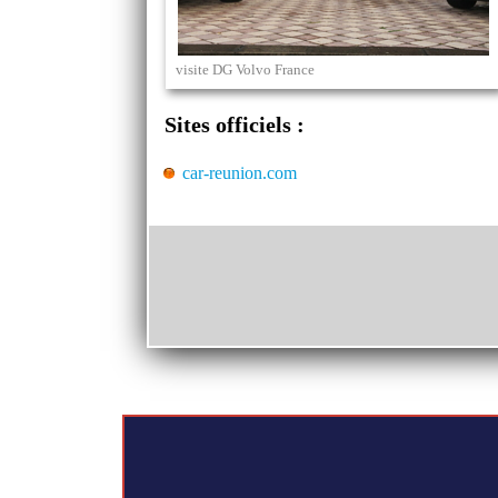
visite DG Volvo France
Sites officiels :
car-reunion.com