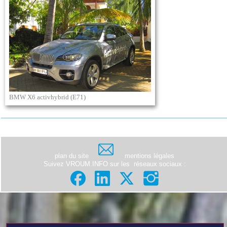
BMW X6 activhybrid (E71)
plan du site
mentions légales
Suivez VROUM.INFO sur les
réseaux sociaux
: