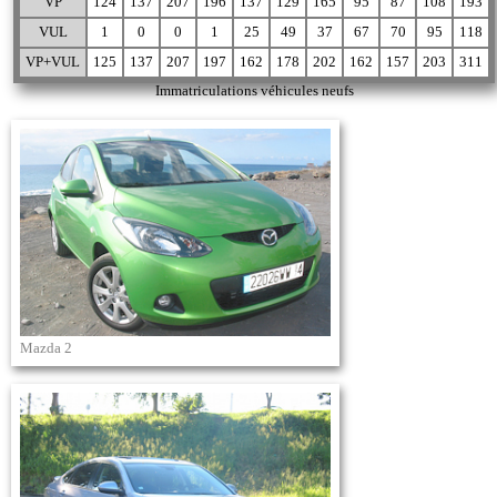
VP
124
137
207
196
137
129
165
95
87
108
193
VUL
1
0
0
1
25
49
37
67
70
95
118
VP+VUL
125
137
207
197
162
178
202
162
157
203
311
Immatriculations véhicules neufs
Mazda 2