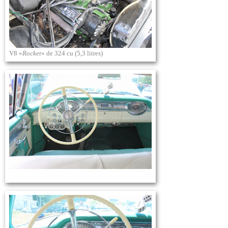
V8 «
Rocket
» de 324 cu (5,3 litres)