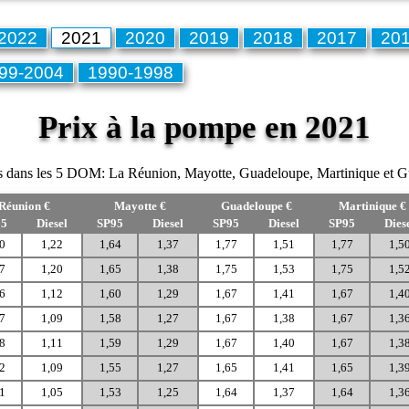
2022
2021
2020
2019
2018
2017
20
99-2004
1990-1998
Prix à la pompe en 2021
nts dans les 5 DOM: La Réunion, Mayotte, Guadeloupe, Martinique et 
Réunion €
Mayotte €
Guadeloupe €
Martinique €
95
Diesel
SP95
Diesel
SP95
Diesel
SP95
Dies
0
1,22
1,64
1,37
1,77
1,51
1,77
1,5
7
1,20
1,65
1,38
1,75
1,53
1,75
1,5
6
1,12
1,60
1,29
1,67
1,41
1,67
1,4
7
1,09
1,58
1,27
1,67
1,38
1,67
1,3
8
1,11
1,59
1,29
1,67
1,40
1,67
1,3
2
1,09
1,55
1,27
1,65
1,41
1,65
1,3
1
1,05
1,53
1,25
1,64
1,37
1,64
1,3