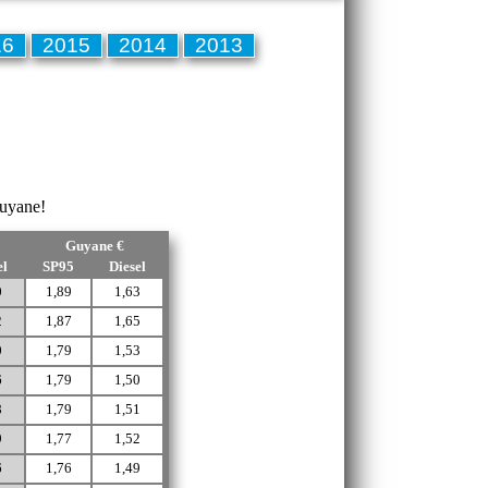
16
2015
2014
2013
Guyane!
Guyane €
el
SP95
Diesel
0
1,89
1,63
2
1,87
1,65
0
1,79
1,53
6
1,79
1,50
8
1,79
1,51
9
1,77
1,52
6
1,76
1,49