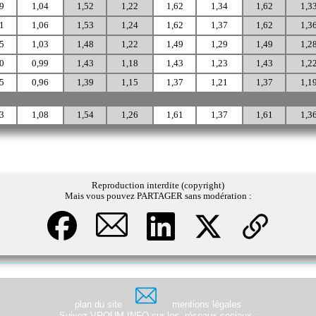
9
1,04
1,52
1,22
1,62
1,34
1,62
1,3
1
1,06
1,53
1,24
1,62
1,37
1,62
1,3
5
1,03
1,48
1,22
1,49
1,29
1,49
1,2
0
0,99
1,43
1,18
1,43
1,23
1,43
1,2
5
0,96
1,39
1,15
1,37
1,21
1,37
1,1
3
1,08
1,54
1,26
1,61
1,37
1,61
1,3
Reproduction interdite (copyright)
Mais vous pouvez PARTAGER sans modération :
plan du site
mentions légales
Suivez VROUM.INFO sur les
réseaux sociaux
: