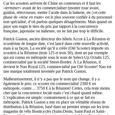
Car les scooters arrivent de Chine en conteneurs et il faut les
«
terminer
» avant de les commercialiser (monter roue avant,
guidon, rétroviseurs, mettre l’acide dans la batterie, etc.) et cette
phase de «
mise en route
» est le plus souvent confiée à du personnel
non spécialisé, d’où parfois quelques désagréments. Mais quand on
paye son engin le tiers du prix par rapport à la concurrence
française, japonaise ou italienne, on ne fait pas trop le difficile.
Patrick Gaston, ancien directeur des hôtels Accor à La Réunion et
scootériste de longue date, s’est lancé dans cette nouvelle activité,
mais à sa façon. La société qu’il a créée (Oté Scooter) importe six
scooters à la Réunion (trois 125 et trois 50), dont un par exemple
qui est connu en métropole sous le nom de Select-Up Octalis 125,
commercialisé par la société Street-Border. À La Réunion, il
devient le Nao Royal 125, commercialisé par Oté Scooter! Nao est
une marque totalement inventée par Patrick Gaston.
Malheureusement, il n’y a pas que le nom qui change, il y a
également le prix: ce scooter est commercialisé 2300 € en
métropole, contre… 3750 € à la Réunion! Certes, cela reste moins
cher que la concurrence locale mais c’est chaud quand même.
L’explication est simple: contrairement à ce qui se fait en
métropole, Patrick Gaston a mis en place un véritable réseau de
distribution à la Réunion, basé dans un premier temps sur les trois
magasins de vélo Bouticycles (Saint-Denis, Saint-Paul et Saint-