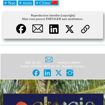
# Nao
# moto
# Chine
Reproduction interdite (copyright)
Mais vous pouvez PARTAGER sans modération :
plan du site
mentions légales
Suivez VROUM.INFO sur les
réseaux sociaux
: