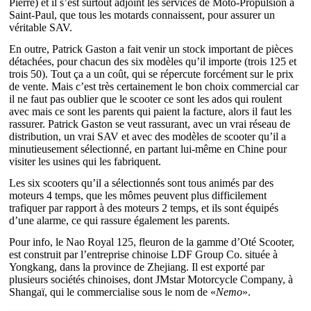
Pierre) et il s’est surtout adjoint les services de Moto-Propulsion à
Saint-Paul, que tous les motards connaissent, pour assurer un
véritable SAV.
En outre, Patrick Gaston a fait venir un stock important de pièces
détachées, pour chacun des six modèles qu’il importe (trois 125 et
trois 50). Tout ça a un coût, qui se répercute forcément sur le prix
de vente. Mais c’est très certainement le bon choix commercial car
il ne faut pas oublier que le scooter ce sont les ados qui roulent
avec mais ce sont les parents qui paient la facture, alors il faut les
rassurer. Patrick Gaston se veut rassurant, avec un vrai réseau de
distribution, un vrai SAV et avec des modèles de scooter qu’il a
minutieusement sélectionné, en partant lui-même en Chine pour
visiter les usines qui les fabriquent.
Les six scooters qu’il a sélectionnés sont tous animés par des
moteurs 4 temps, que les mômes peuvent plus difficilement
trafiquer par rapport à des moteurs 2 temps, et ils sont équipés
d’une alarme, ce qui rassure également les parents.
Pour info, le Nao Royal 125, fleuron de la gamme d’Oté Scooter,
est construit par l’entreprise chinoise LDF Group Co. située à
Yongkang, dans la province de Zhejiang. Il est exporté par
plusieurs sociétés chinoises, dont JMstar Motorcycle Company, à
Shangaï, qui le commercialise sous le nom de «
Nemo
».