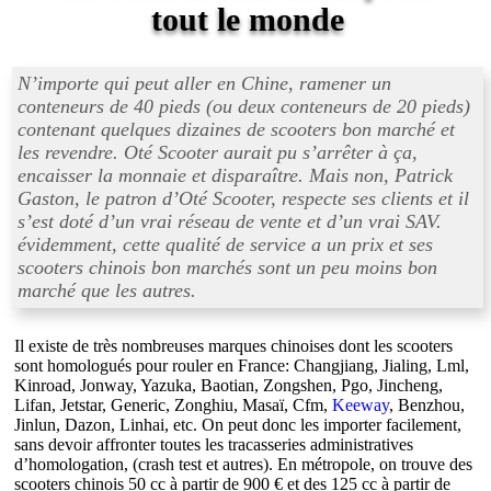
tout le monde
N’importe qui peut aller en Chine, ramener un
conteneurs de 40 pieds (ou deux conteneurs de 20 pieds)
contenant quelques dizaines de scooters bon marché et
les revendre. Oté Scooter aurait pu s’arrêter à ça,
encaisser la monnaie et disparaître. Mais non, Patrick
Gaston, le patron d’Oté Scooter, respecte ses clients et il
s’est doté d’un vrai réseau de vente et d’un vrai SAV.
évidemment, cette qualité de service a un prix et ses
scooters chinois bon marchés sont un peu moins bon
marché que les autres.
Il existe de très nombreuses marques chinoises dont les scooters
sont homologués pour rouler en France: Changjiang, Jialing, Lml,
Kinroad, Jonway, Yazuka, Baotian, Zongshen, Pgo, Jincheng,
Lifan, Jetstar, Generic, Zonghiu, Masaï, Cfm,
Keeway
, Benzhou,
Jinlun, Dazon, Linhai, etc. On peut donc les importer facilement,
sans devoir affronter toutes les tracasseries administratives
d’homologation, (crash test et autres). En métropole, on trouve des
scooters chinois 50 cc à partir de 900 € et des 125 cc à partir de