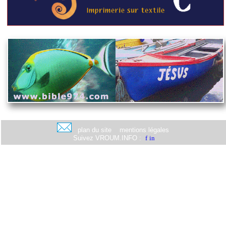
plan du site
mentions légales
Suivez VROUM.INFO :
f
in