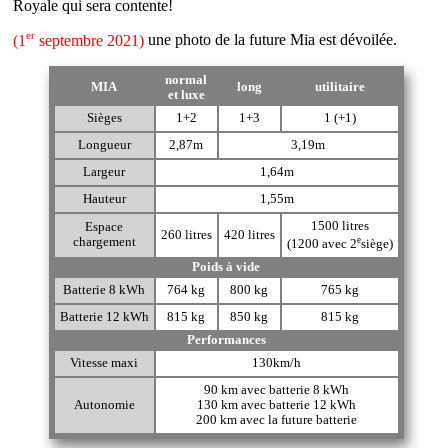
Royale qui sera contente!
er
(1
septembre 2021)
une photo de la future Mia est dévoilée.
normal
MIA
long
utilitaire
et luxe
Sièges
1+2
1+3
1 (+1)
Longueur
2,87m
3,19m
Largeur
1,64m
Hauteur
1,55m
1500 litres
Espace
260 litres
420 litres
chargement
e
(1200 avec 2
siège)
Poids à vide
Batterie 8 kWh
764 kg
800 kg
765 kg
Batterie 12 kWh
815 kg
850 kg
815 kg
Performances
Vitesse maxi
130km/h
90 km avec batterie 8 kWh
Autonomie
130 km avec batterie 12 kWh
200 km avec la future batterie