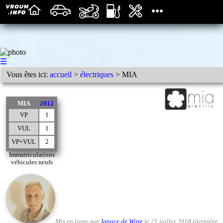
☰
Vous êtes ici:
accueil
>
électriques
> MIA
MIA
2012
VP
1
VUL
1
VP+VUL
2
Immatriculations
véhicules neufs
Mis en ligne par
Ignace de Witte
le 21 juillet 2018 (dernière