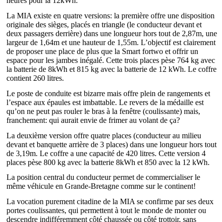
heures pour la 12kWh.
La MIA existe en quatre versions: la première offre une disposition
originale des sièges, placés en triangle (le conducteur devant et
deux passagers derrière) dans une longueur hors tout de 2,87m, une
largeur de 1,64m et une hauteur de 1,55m. L’objectif est clairement
de proposer une place de plus que la Smart fortwo et offrir un
espace pour les jambes inégalé. Cette trois places pèse 764 kg avec
la batterie de 8kWh et 815 kg avec la batterie de 12 kWh. Le coffre
contient 260 litres.
Le poste de conduite est bizarre mais offre plein de rangements et
l’espace aux épaules est imbattable. Le revers de la médaille est
qu’on ne peut pas rouler le bras à la fenêtre (coulissante) mais,
franchement: qui aurait envie de frimer au volant de ça?
La deuxième version offre quatre places (conducteur au milieu
devant et banquette arrière de 3 places) dans une longueur hors tout
de 3,19m. Le coffre a une capacité de 420 litres. Cette version 4
places pèse 800 kg avec la batterie 8kWh et 850 avec la 12 kWh.
La position central du conducteur permet de commercialiser le
même véhicule en Grande-Bretagne comme sur le continent!
La vocation purement citadine de la MIA se confirme par ses deux
portes coulissantes, qui permettent à tout le monde de monter ou
descendre indifféremment côté chaussée ou côté trottoir, sans