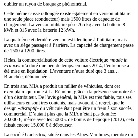
oublier un rayon de braquage phénoménal.
Cette même caisse rallongée existe également en version utilitaire:
une seule place (conducteur) mais 1500 litres de capacité de
chargement. La version utilitaire pèse 765 kg avec la batterie 8
kWh et 815 avec la batterie 12 kWh.
La quatrième et dernière version est identique à l’utilitaire, mais
avec un siège passager à l’arrière. La capacité de chargement passe
de 1500 à 1200 litres.
Hélas, la commercialisation de cette voiture électrique «
made in
France
» n’a duré que peu de temps: en mars 2014, l’entreprise a
été mise en liquidation. L’aventure n’aura duré que 3 ans…
Branchée, débranchée…
En trois ans, MIA a produit un millier de véhicules, dont cet
exemplaire qui roule à La Réunion, grâce à la présence sur notre île
d’un distributeur. De l’avis général, la MIA est très fiable, tous ses
utilisateurs en sont très contents, mais avouent, à regret, que le
design «
disruptif
» du véhicule était peut-être un frein à son succès
commercial. D’autant plus que la MIA n’était pas donnée:
20.000 €, même avec les 5000 € de bonus de l’époque (2012), cela
faisait encore 15.000 € à débourser.
La société Goelectrix, située dans les Alpes-Maritimes, membre du