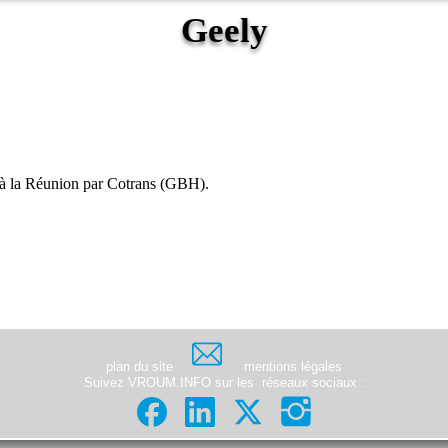
Geely
e à la Réunion par Cotrans (GBH).
plan du site
mentions légales
Suivez VROUM.INFO sur les
réseaux sociaux
: