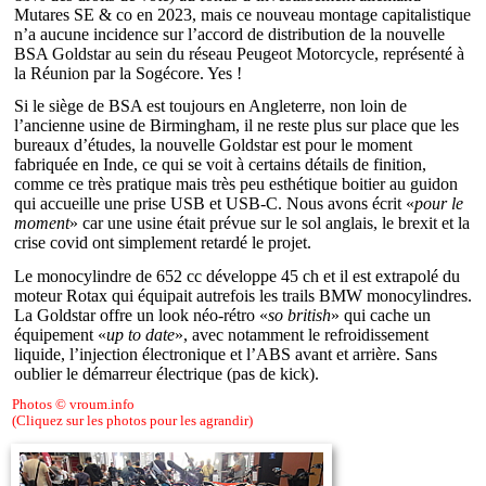
Mutares SE & co en 2023, mais ce nouveau montage capitalistique
n’a aucune incidence sur l’accord de distribution de la nouvelle
BSA Goldstar au sein du réseau Peugeot Motorcycle, représenté à
la Réunion par la Sogécore. Yes !
Si le siège de BSA est toujours en Angleterre, non loin de
l’ancienne usine de Birmingham, il ne reste plus sur place que les
bureaux d’études, la nouvelle Goldstar est pour le moment
fabriquée en Inde, ce qui se voit à certains détails de finition,
comme ce très pratique mais très peu esthétique boitier au guidon
qui accueille une prise USB et USB-C. Nous avons écrit «
pour le
moment
» car une usine était prévue sur le sol anglais, le brexit et la
crise covid ont simplement retardé le projet.
Le monocylindre de 652 cc développe 45 ch et il est extrapolé du
moteur Rotax qui équipait autrefois les trails BMW monocylindres.
La Goldstar offre un look néo-rétro «
so british
» qui cache un
équipement «
up to date
», avec notamment le refroidissement
liquide, l’injection électronique et l’ABS avant et arrière. Sans
oublier le démarreur électrique (pas de kick).
Photos © vroum.info
(Cliquez sur les photos pour les agrandir)