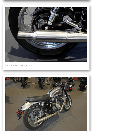
Pots «
saussiçon
»