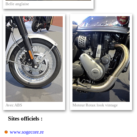
Belle anglaise
Avec ABS
Moteur Rotax look vintage
Sites officiels :
www.sogecore.re