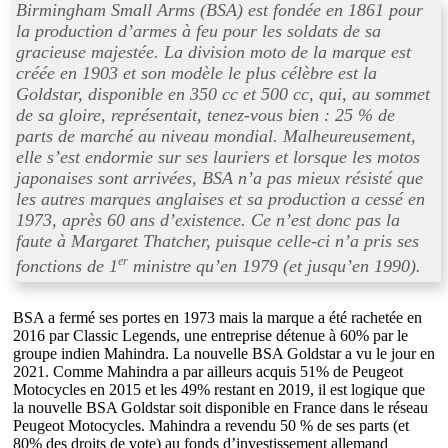
Birmingham Small Arms (BSA) est fondée en 1861 pour
la production d’armes à feu pour les soldats de sa
gracieuse majestée. La division moto de la marque est
créée en 1903 et son modèle le plus célèbre est la
Goldstar, disponible en 350 cc et 500 cc, qui, au sommet
de sa gloire, représentait, tenez-vous bien : 25 % de
parts de marché au niveau mondial. Malheureusement,
elle s’est endormie sur ses lauriers et lorsque les motos
japonaises sont arrivées, BSA n’a pas mieux résisté que
les autres marques anglaises et sa production a cessé en
1973, après 60 ans d’existence. Ce n’est donc pas la
faute à Margaret Thatcher, puisque celle-ci n’a pris ses
er
fonctions de 1
ministre qu’en 1979 (et jusqu’en 1990).
BSA a fermé ses portes en 1973 mais la marque a été rachetée en
2016 par Classic Legends, une entreprise détenue à 60% par le
groupe indien Mahindra. La nouvelle BSA Goldstar a vu le jour en
2021. Comme Mahindra a par ailleurs acquis 51% de Peugeot
Motocycles en 2015 et les 49% restant en 2019, il est logique que
la nouvelle BSA Goldstar soit disponible en France dans le réseau
Peugeot Motocycles. Mahindra a revendu 50 % de ses parts (et
80% des droits de vote) au fonds d’investissement allemand