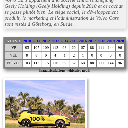
Volvo Cars appartient à la société chinoise Zhejiang
Geely Holding (Geely Holding) depuis 2010 et ce rachat
se passe plutôt bien. Le siège social, le développement
produit, le marketing et l’administration de Volvo Cars
sont restés à Göteborg, en Suède.
VOLVO
2010
2011
2012
2013
2014
2015
2016
2017
2018
2019
2020
VP
95
107
109
112
68
60
67
88
111
144
96
VUL
8
8
6
4
1
2
1
0
0
0
0
VP+VUL
103
115
115
116
69
62
68
88
111
144
96
Immatriculations véhicules neufs