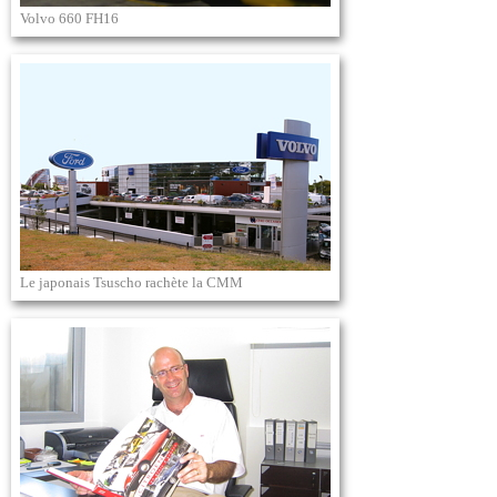
Volvo 660 FH16
Le japonais Tsuscho rachète la CMM