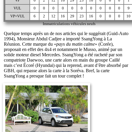
VP
6
2
12
16
29
23
16
0
0
0
1
VUL
0
0
0
0
0
0
0
0
0
0
9
VP+VUL
6
2
12
16
29
23
16
0
0
0
10
Immatriculations véhicules neufs
Quelque temps après un de nos articles qui le suggérait (Guid-Auto
1994), Monsieur Abdul Cadjee a importé SsangYong à La
Réunion. Cette marque du «
pays du matin calme
» (Corée),
proposait en effet des 4x4 et notamment le Musso, animé par un
solide moteur diesel Mercedes. SsangYong a été racheté par son
compatriote Daewoo, une carte alors en main du groupe Caillé
mais c’est Écoré (Hyundai) qui la reprend, avant d’être absorbé par
GBH, qui repasse alors la carte à la Soréva. Bref, la carte
SsangYong a presque fait un tour complet !