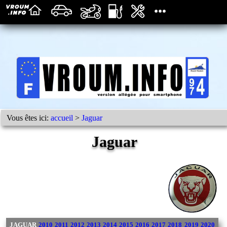
Vous êtes ici:
accueil
>
Jaguar
Jaguar
JAGUAR
2010
2011
2012
2013
2014
2015
2016
2017
2018
2019
2020