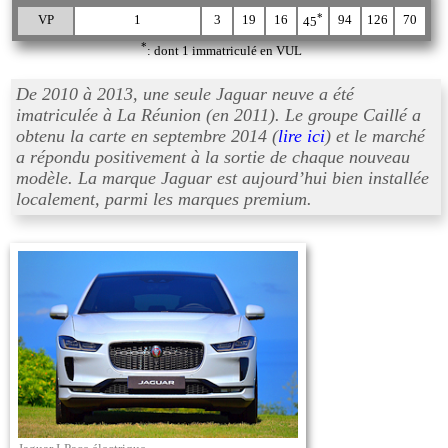
*
VP
1
3
19
16
94
126
70
45
*
: dont 1 immatriculé en VUL
De 2010 à 2013, une seule Jaguar neuve a été
imatriculée à La Réunion (en 2011). Le groupe Caillé a
obtenu la carte en septembre 2014 (
lire ici
) et le marché
a répondu positivement à la sortie de chaque nouveau
modèle. La marque Jaguar est aujourd’hui bien installée
localement, parmi les marques premium.