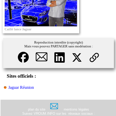
Caillé lance Jaguar
Reproduction interdite (copyright)
Mais vous pouvez PARTAGER sans modération :
Sites officiels :
Jaguar Réunion
plan du site
mentions légales
Suivez VROUM.INFO sur les
réseaux sociaux
: