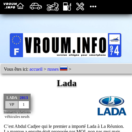
Vous êtes ici:
accueil
>
russes
>
Lada
LADA
2013
VP
1
Immatriculations
véhicules neufs
C’est Abdul Cadjee qui le premier a importé Lada à La Réunion.
La marque a ensuite était proposée par MOI, non pas moi mais