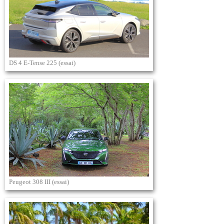
DS 4 E-Tense 225 (essai)
Peugeot 308 III (essai)