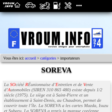
Vous êtes ici:
accueil
>
catégories
> importateurs
SOREVA
La
SO
ciété
R
Éunionnaise d’
E
ntretien et de
V
ente
d’
A
utomobiles (SIREN 310 865 480) existe depuis 1/2
siècle (1975). Le siège est à Saint-Pierre et un
établissement à Saint-Denis, au Chaudron, permet de
couvrir toute l’île. La SOREVA a les cartes Mazda, Isuzu
et Subaru. La SOREVA a repris la marque coréenne