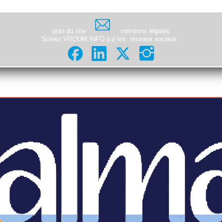
plan du site
mentions légales
Suivez VROUM.INFO sur les
réseaux sociaux
: