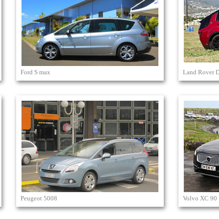
Ford S max
Land Rover D
Peugeot 5008
Volvo XC 90