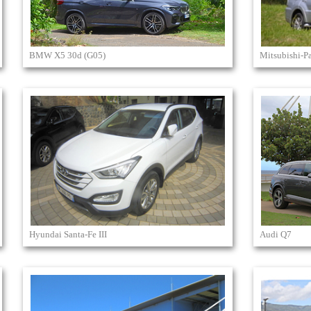
BMW X5 30d (G05)
Mitsubishi-P
Hyundai Santa-Fe III
Audi Q7