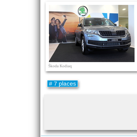
Škoda Kodiaq
# 7 places