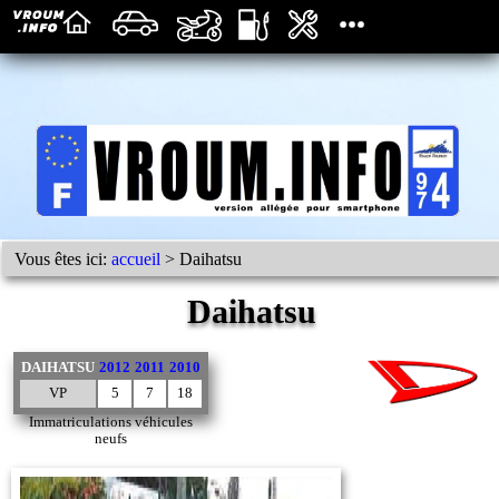
Vous êtes ici:
accueil
> Daihatsu
Daihatsu
DAIHATSU
2012
2011
2010
VP
5
7
18
Immatriculations véhicules
neufs