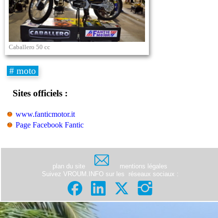
Caballero 50 cc
# moto
Sites officiels :
www.fanticmotor.it
Page Facebook Fantic
plan du site
mentions légales
Suivez VROUM.INFO sur les
réseaux sociaux
: