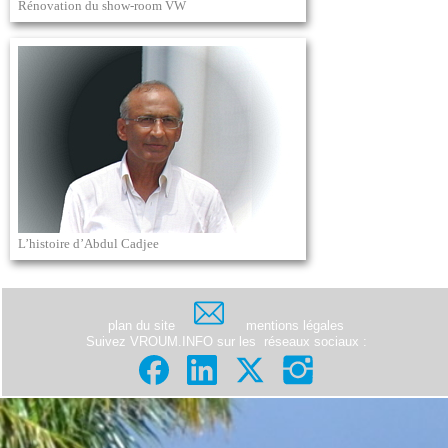
Rénovation du show-room VW
L’histoire d’Abdul Cadjee
plan du site
mentions légales
Suivez VROUM.INFO sur les
réseaux sociaux
: