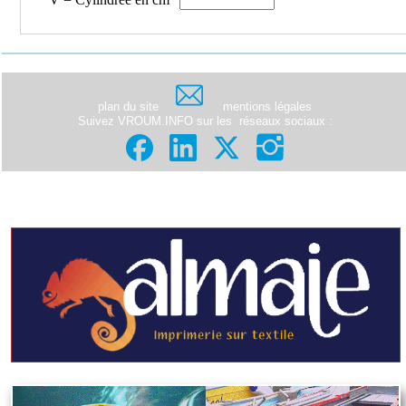
plan du site
mentions légales
Suivez VROUM.INFO sur les
réseaux sociaux
: