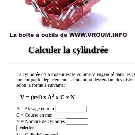
Calculer la cylindrée
La cylindrée d’un moteur est le volume V engendré dans les c
moteur par le déplacement ascendant ou descendant des pistons
selon la formule suivante:
2
V = (π/4) x A
x C x N
A = Alésage en mm
C = Course en mm
N = Nombre de cylindres
3
V = Cylindrée en cm