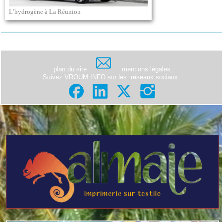
L’hydrogène à La Réunion
plan du site
mentions légales
Suivez VROUM.INFO sur les
réseaux sociaux
: