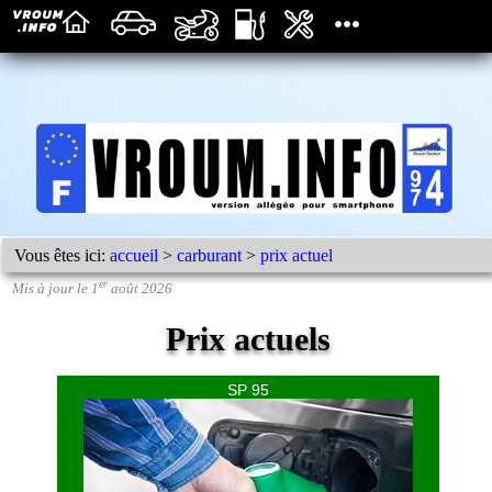
Vous êtes ici:
accueil
>
carburant
>
prix actuel
er
Mis à jour le 1
août 2026
Prix actuels
SP 95