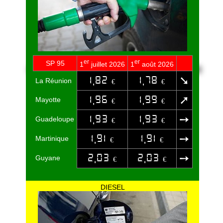
er
er
SP 95
1
juillet 2026
1
août 2026
1,82
1,78
➘
La Réunion
€
€
1,96
1,99
➚
Mayotte
€
€
1,93
1,93
➙
Guadeloupe
€
€
1,91
1,91
➙
Martinique
€
€
2,03
2,03
➙
Guyane
€
€
DIESEL