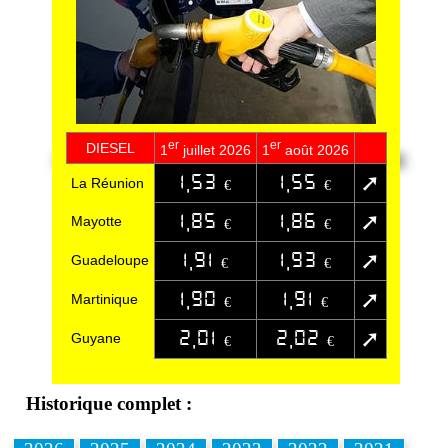
er
er
DIESEL
1
juillet 2026
1
août 2026
1,53
1,55
➚
La Réunion
€
€
1,85
1,86
➚
Mayotte
€
€
1,91
1,93
➚
Guadeloupe
€
€
1,90
1,91
➚
Martinique
€
€
2,01
2,02
➚
Guyane
€
€
Historique complet :