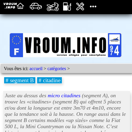
Vous êtes ici:
accueil
>
catégories
>
# segment B
# citadine
Juste au dessus des
micro citadines
(segment A), on
trouve les «
citadines
» (segment B) qui offrent 5 places
et/ou dont la longueur est entre 3m70 et 4m10, encore
que la tendance soit à la hausse. On range aussi dans le
segment B certains modèles «
up sizés
» comme la Fiat
500 L, la Mini Countryman ou la Nissan Note. C’est