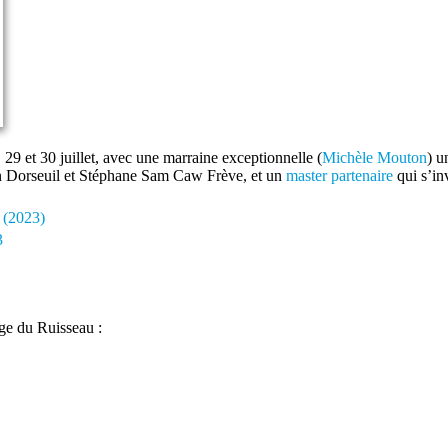
, 29 et 30 juillet, avec une marraine exceptionnelle (
Michèle Mouton
) u
 Dorseuil et Stéphane Sam Caw Frève, et un
master partenaire
qui s’in
 (2023)
3
ge du Ruisseau :