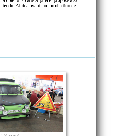
a obtenu la carte Alpina et propose à sa
n entendu, Alpina ayant une production de …
2023 page 3