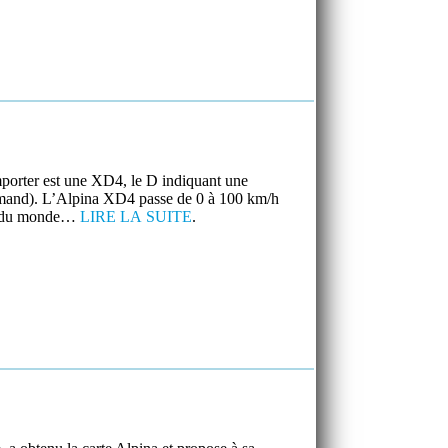
mporter est une XD4, le D indiquant une
lemand). L’Alpina XD4 passe de 0 à 100 km/h
oce du monde…
LIRE LA SUITE
.