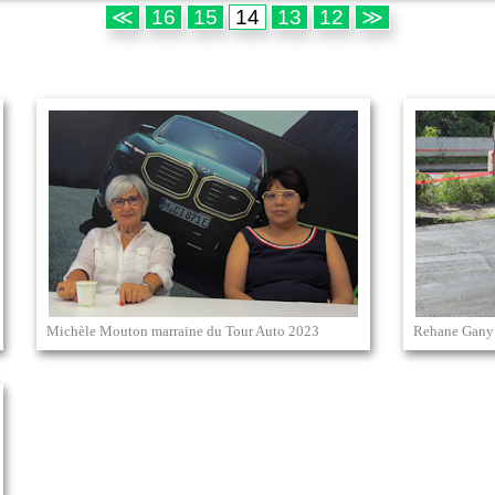
≪
16
15
14
13
12
≫
Michèle Mouton marraine du Tour Auto 2023
Rehane Gany 