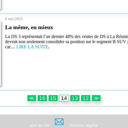
6 mai 2023
La même, en mieux
La DS 3 représentait l’an dernier 48% des ventes de DS à La Réunion
devrait non seulement consolider sa position sur le segment B SUV 
car…
LIRE LA SUITE
.
≪
16
15
14
13
12
≫
plan du site
mentions légales