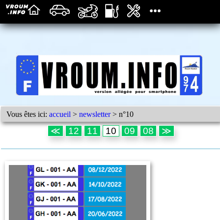
Vous êtes ici:
accueil
>
newsletter
> n°10
≪
12
11
10
09
08
≫