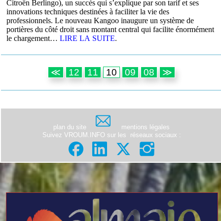
Citroën Berlingo), un succès qui s’explique par son tarif et ses
innovations techniques destinées à faciliter la vie des
professionnels. Le nouveau Kangoo inaugure un système de
portières du côté droit sans montant central qui facilite énormément
le chargement…
LIRE LA SUITE
.
≪
12
11
10
09
08
≫
plan du site
mentions légales
Suivez VROUM.INFO sur les
réseaux sociaux
: