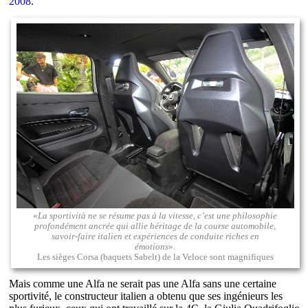
2008
.
«
La sportività ne se résume pas à la vitesse, c’est une philosophie
profondément ancrée qui allie héritage de la course automobile,
savoir-faire italien et expériences de conduite riches en
émotions
».
Les sièges Corsa (baquets Sabelt) de la Veloce sont magnifiques
Mais comme une Alfa ne serait pas une Alfa sans une certaine
sportivité, le constructeur italien a obtenu que ses ingénieurs les