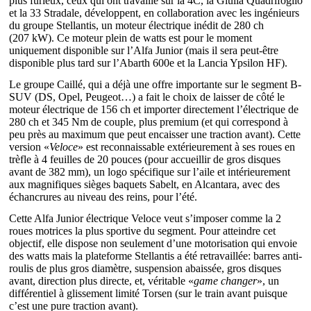
plus furieux, ceux qui ont travaillé sur la 4C, la Giulia Quadrifoglio
et la 33 Stradale, développent, en collaboration avec les ingénieurs
du groupe Stellantis, un moteur électrique inédit de 280 ch
(207 kW). Ce moteur plein de watts est pour le moment
uniquement disponible sur l’Alfa Junior (mais il sera peut-être
disponible plus tard sur l’Abarth 600e et la Lancia Ypsilon HF).
Le groupe Caillé, qui a déjà une offre importante sur le segment B-
SUV (DS, Opel, Peugeot…) a fait le choix de laisser de côté le
moteur électrique de 156 ch et importer directement l’électrique de
280 ch et 345 Nm de couple, plus premium (et qui correspond à
peu près au maximum que peut encaisser une traction avant). Cette
version «
Veloce
» est reconnaissable extérieurement à ses roues en
trèfle à 4 feuilles de 20 pouces (pour accueillir de gros disques
avant de 382 mm), un logo spécifique sur l’aile et intérieurement
aux magnifiques sièges baquets Sabelt, en Alcantara, avec des
échancrures au niveau des reins, pour l’été.
Cette Alfa Junior électrique Veloce veut s’imposer comme la 2
roues motrices la plus sportive du segment. Pour atteindre cet
objectif, elle dispose non seulement d’une motorisation qui envoie
des watts mais la plateforme Stellantis a été retravaillée: barres anti-
roulis de plus gros diamètre, suspension abaissée, gros disques
avant, direction plus directe, et, véritable «
game changer
», un
différentiel à glissement limité Torsen (sur le train avant puisque
c’est une pure traction avant).