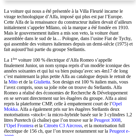
La voiture qui nous a été présentée à la Villa Fleurié incarne le
virage technologique d’Alfa, imposé qui plus est par l’Europe.
Cette Alfa de la renaissance du constructeur italien devait d’ailleurs
initialement s’appeler Milano, où la marque a été fondée en 1910.
Mais le gouvernement italien a mis son veto, la voiture étant
assemblée dans le sud de la… Pologne, dans l’usine Fiat de Tychy,
qui assemble des voitures italiennes depuis un demi-siècle (1975) et
fait aujourd’hui partie du groupe Stellantis.
ère
La 1
voiture 100 % électrique d’Alfa Romeo s’appelle
finalement Junior, un nom sympa repris d’un modèle iconique des
années soixantes et qui lui va bien puisqu’avec ses 4m17 de long
c’est maintenant la plus petite Alfa au catalogue depuis le retrait de
la
Mito
et de la
Giulietta
. Son design est 100 % italien mais, vous
l’avez compris, sous sa jolie robe on trouve du Stellantis. Alfa
Romeo a réalisé des économies de Recherche & Développement
en se servant directement sur les étagères du groupe. Alfa a ainsi
repris la plateforme CMP, celle à empattement court de l’
Opel
Mokka
. Alfa a également pris sur les étagères Stellantis deux
motorisations «
stock
»: la micro-hybride basée sur le 3 cylindres 1,2
litres Puretech (à chaîne) que l’on trouve sur le
Peugeot 3008
,
l’
Opel Frontera
et la
Citroën C3 Aircross
, et la motorisation full
électrique de 156 ch, que l’on trouve notamment sur la
Peugeot e-