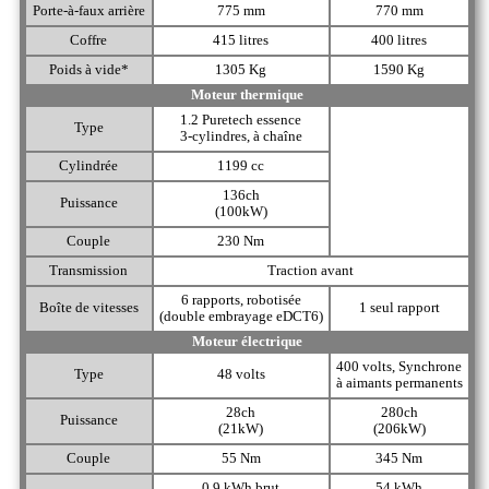
Porte-à-faux arrière
775 mm
770 mm
Coffre
415 litres
400 litres
Poids à vide*
1305 Kg
1590 Kg
Moteur thermique
1.2 Puretech essence
Type
3-cylindres, à chaîne
Cylindrée
1199 cc
136ch
Puissance
(100kW)
Couple
230 Nm
Transmission
Traction avant
6 rapports, robotisée
Boîte de vitesses
1 seul rapport
(double embrayage eDCT6)
Moteur électrique
400 volts, Synchrone
Type
48 volts
à aimants permanents
28ch
280ch
Puissance
(21kW)
(206kW)
Couple
55 Nm
345 Nm
0,9 kWh brut
54 kWh