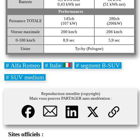
Batterie
0,43 kWh net
(51 kWh net)
Performances
145ch
280ch
Puissance TOTALE
(107 kW)
(206kW)
Vitesse maximale
200 km/h
206 km/h
0-100 km/h
8,9 sec
5,9 sec
Usine
Tychy (Pologne)
# Alfa Romeo
# Italie
# segment B-SUV
# SUV medium
Reproduction interdite (copyright)
Mais vous pouvez PARTAGER sans modération :
Sites officiels :