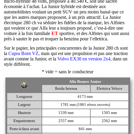
micro-hybride 48 volts, proposée à 40.540 €, soit une sacrée
économie à l’achat. La Junior hybride est destinée aux
automobilistes voulant un petit SUV un peu moins banal que ce
que les autres marques proposent, à un prix attractif. La Junior
électrique 280 ch va séduire les fidèles de la marque, les Alfistes
qui veulent ce que Alfa leur a toujours proposé, c’est-à-dire une
voiture à la fois familiale
ET
sportive, et des Alfistes qui sont aussi
près à sauter le pas et troquer la benzina pour l’elletrica.
Sur le papier, les principales concurrentes de la Junior 280 ch sont
la
Cupra Born VZ
, mais qui est une propulsion et pas une traction
avant comme la Junior, et la
Volvo EX30 en version 2x4
, dans un
style différent.
* vide = sans le conducteur
Alfa Romeo Junior
Ibrida Intensa
Elettrica Veloce
Longueur
4173 mm
Largeur
1781 mm (1981 rétros ouverts)
Hauteur
1539 mm
1505 mm
Empattement
2557 mm
2562 mm
Porte-à-faux avant
841 mm