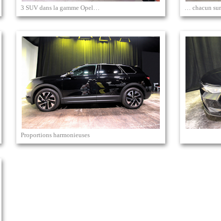
3 SUV dans la gamme Opel…
… chacun sur
Proportions harmonieuses