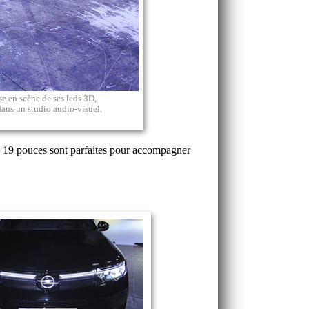
se en scène de ses leds 3D,
 dans un studio audio-visuel,
de 19 pouces sont parfaites pour accompagner