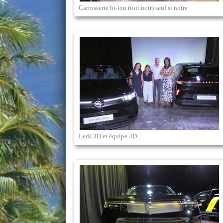
Carrosserie bi-ton (toit noir) sauf si noire
Leds 3D et équipe 4D