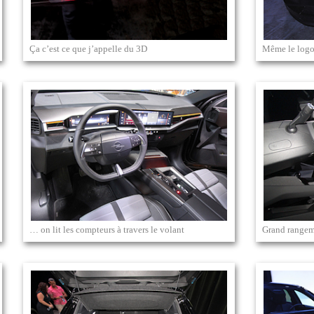
Ça c’est ce que j’appelle du 3D
Même le logo
… on lit les compteurs à travers le volant
Grand rangeme