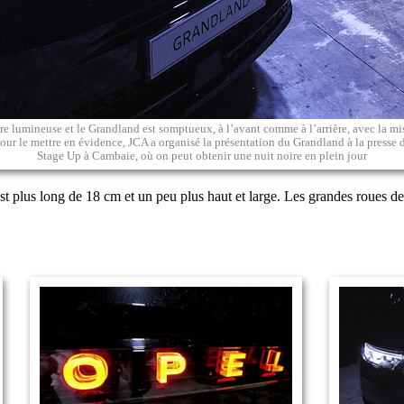
ure lumineuse et le Grandland est somptueux, à l’avant comme à l’arrière, avec la mi
 pour le mettre en évidence, JCA a organisé la présentation du Grandland à la presse
Stage Up à Cambaie, où on peut obtenir une nuit noire en plein jour
st plus long de 18 cm et un peu plus haut et large. Les grandes roues 