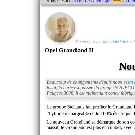
Vous êtes ici:
accueil
>
Allemagne
>
Opel
Mis en ligne par
Ignace de Witte
le 
Opel Grandland II
Nou
Beaucoup de changements depuis notre
essai
local, la carte est passée du groupe SOGECO
Peugeot 3008, il est maintenant conçu fabriq
Le groupe Stellantis fait profiter le Grandland
l’hybride rechargeable et du 100% électrique. 
Le nouveau Grandland se démarque de son cousi
massif, le Grandland est plus en coubes, avec un