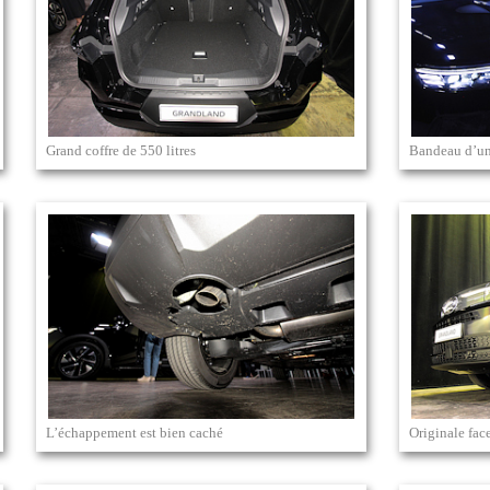
Grand coffre de 550 litres
Bandeau d’un 
L’échappement est bien caché
Originale fac