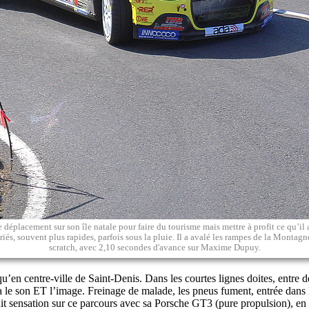
 déplacement sur son île natale pour faire du tourisme mais mettre à profit ce qu’i
riés, souvent plus rapides, parfois sous la pluie. Il a avalé les rampes de la Montagn
scratch, avec 2,10 secondes d'avance sur Maxime Dupuy.
’en centre-ville de Saint-Denis. Dans les courtes lignes doites, entre d
a le son ET l’image. Freinage de malade, les pneus fument, entrée dans l
it sensation sur ce parcours avec sa Porsche GT3 (pure propulsion), e