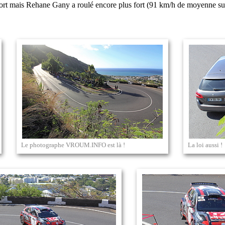
i fort mais Rehane Gany a roulé encore plus fort (91 km/h de moyenne sur
Le photographe VROUM.INFO est là !
La loi aussi !