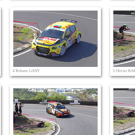
4 Rehane GANY
5 Olivier B