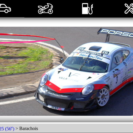
e
25 (56
)
> Barachois