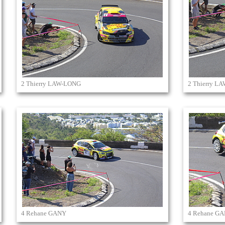
2 Thierry LAW-LONG
2 Thierry L
4 Rehane GANY
4 Rehane G