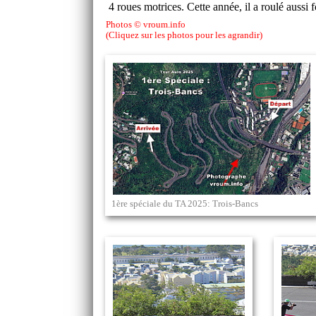
4 roues motrices. Cette année, il a roulé auss
Photos © vroum.info
(Cliquez sur les photos pour les agrandir)
1ère spéciale du TA 2025: Trois-Bancs