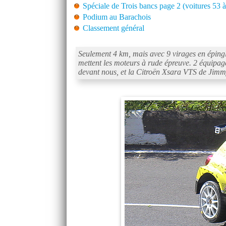
Spéciale de Trois bancs page 2 (voitures 5
Podium au Barachois
Classement général
Seulement 4 km, mais avec 9 virages en épingle
mettent les moteurs à rude épreuve. 2 équip
devant nous, et la Citroën Xsara VTS de Jim