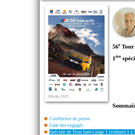
e
56
Tour 
ère
1
spéci
Affiche 2025
Sommai
Conférence de presse
Liste des engagés
Spéciale de Trois bancs page 1 (voitures 1 à 