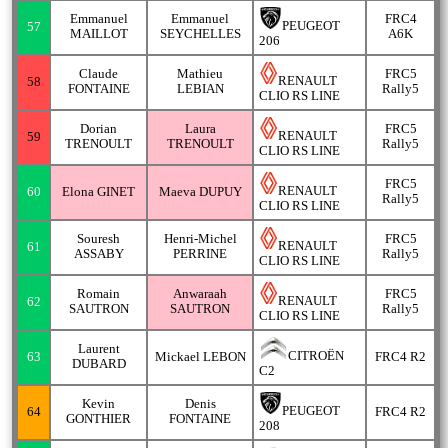
Emmanuel
Emmanuel
FRC4
PEUGEOT
57
MAILLOT
SEYCHELLES
A6K
206
Claude
Mathieu
FRC5
RENAULT
58
FONTAINE
LEBIAN
Rally5
CLIO RS LINE
Dorian
Laura
FRC5
RENAULT
59
TRENOULT
TRENOULT
Rally5
CLIO RS LINE
FRC5
RENAULT
60
Elona GINET
Maeva DUPUY
Rally5
CLIO RS LINE
Souresh
Henri-Michel
FRC5
RENAULT
61
ASSABY
PERRINE
Rally5
CLIO RS LINE
Romain
Anwaraah
FRC5
RENAULT
62
SAUTRON
SAUTRON
Rally5
CLIO RS LINE
Laurent
CITROËN
63
Mickael LEBON
FRC4 R2
DUBARD
C2
Kevin
Denis
PEUGEOT
64
FRC4 R2
GONTHIER
FONTAINE
208