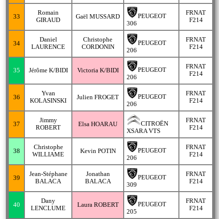
Romain
FRNAT
PEUGEOT
33
Gaël MUSSARD
GIRAUD
F214
306
Daniel
Christophe
FRNAT
PEUGEOT
34
LAURENCE
CORDONIN
F214
206
FRNAT
PEUGEOT
35
Jérôme K/BIDI
Victoria K/BIDI
F214
206
Yvan
FRNAT
PEUGEOT
36
Julien FROGET
KOLASINSKI
F214
206
Jimmy
FRNAT
CITROËN
37
Elsa HOARAU
ROBERT
F214
XSARA VTS
Christophe
FRNAT
PEUGEOT
38
Kevin POTIN
WILLIAME
F214
206
Jean-Stéphane
Jonathan
FRNAT
PEUGEOT
39
BALACA
BALACA
F214
309
Dany
FRNAT
PEUGEOT
40
Laura ROBERT
LENCLUME
F214
205