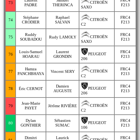
Laurent
Samuel
FRC4
CITROËN
73
PADRE
THERINCA
F213
SAXO
Stéphane
Raphael
FRC4
CITROËN
74
CRODIER
SALVAN
F213
C2
Ruddy
FRC4
CITROËN
75
Rudy LAMOLY
SOUBADOU
F213
SAXO
Louis-Samuel
Laurent
FRC4
PEUGEOT
76
HOARAU
GRONDIN
F213
206
Hamza
FRC4
CITROËN
77
Vincent SERY
PANCHBHAYA
F213
C2
Damien
FRC4
PEUGEOT
78
Éric CERNOT
AUGUSTE
F213
206
Jean-Marie
FRC4
CITROËN
79
Jérôme RIVIÈRE
PAYET
F213
C2
Dylan
Sébastien
FRC4
PEUGEOT
80
GONTHIER
SUMAC
F213
106
Dimitri
Laurick
FRC4