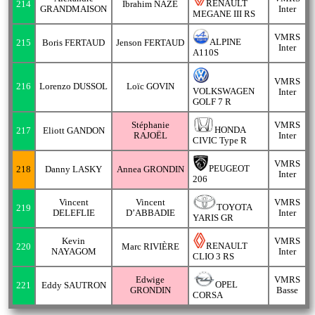
RENAULT
214
Ibrahim NAZE
GRANDMAISON
Inter
MEGANE III RS
VMRS
ALPINE
215
Boris FERTAUD
Jenson FERTAUD
Inter
A110S
VMRS
216
Lorenzo DUSSOL
Loïc GOVIN
VOLKSWAGEN
Inter
GOLF 7 R
Stéphanie
VMRS
HONDA
217
Eliott GANDON
RAJOËL
Inter
CIVIC Type R
VMRS
PEUGEOT
218
Danny LASKY
Annea GRONDIN
Inter
206
Vincent
Vincent
VMRS
TOYOTA
219
DELEFLIE
D’ABBADIE
Inter
YARIS GR
Kevin
VMRS
RENAULT
220
Marc RIVIÈRE
NAYAGOM
Inter
CLIO 3 RS
Edwige
VMRS
OPEL
221
Eddy SAUTRON
GRONDIN
Basse
CORSA