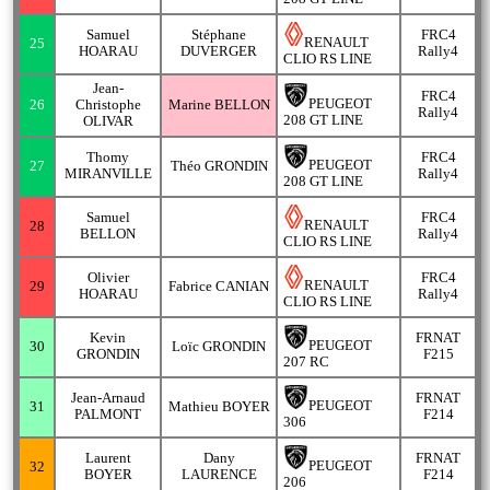
Samuel
Stéphane
FRC4
RENAULT
25
HOARAU
DUVERGER
Rally4
CLIO RS LINE
Jean-
FRC4
PEUGEOT
26
Christophe
Marine BELLON
Rally4
208 GT LINE
OLIVAR
Thomy
FRC4
PEUGEOT
27
Théo GRONDIN
MIRANVILLE
Rally4
208 GT LINE
Samuel
FRC4
RENAULT
28
BELLON
Rally4
CLIO RS LINE
Olivier
FRC4
RENAULT
29
Fabrice CANIAN
HOARAU
Rally4
CLIO RS LINE
Kevin
FRNAT
PEUGEOT
30
Loïc GRONDIN
GRONDIN
F215
207 RC
Jean-Arnaud
FRNAT
PEUGEOT
31
Mathieu BOYER
PALMONT
F214
306
Laurent
Dany
FRNAT
PEUGEOT
32
BOYER
LAURENCE
F214
206