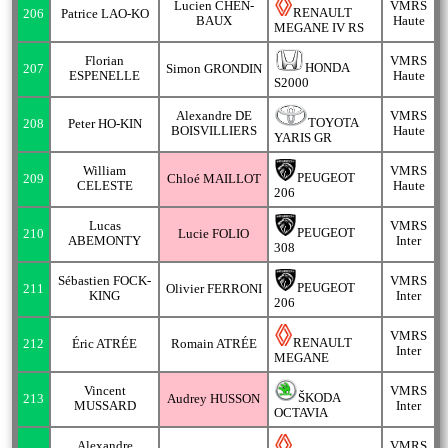
Lucien CHEN-
VMRS
RENAULT
206
Patrice LAO-KO
BAUX
Haute
MEGANE IV RS
Florian
VMRS
HONDA
207
Simon GRONDIN
ESPENELLE
Haute
S2000
Alexandre DE
VMRS
TOYOTA
208
Peter HO-KIN
BOISVILLIERS
Haute
YARIS GR
William
VMRS
PEUGEOT
209
Chloé MAILLOT
CELESTE
Haute
206
Lucas
VMRS
PEUGEOT
210
Lucie FOLIO
ABEMONTY
Inter
308
Sébastien FOCK-
VMRS
PEUGEOT
211
Olivier FERRONI
KING
Inter
206
VMRS
RENAULT
212
Éric ATRÉE
Romain ATRÉE
Inter
MEGANE
Vincent
VMRS
ŠKODA
213
Audrey HUSSON
MUSSARD
Inter
OCTAVIA
Alexandre
VMRS