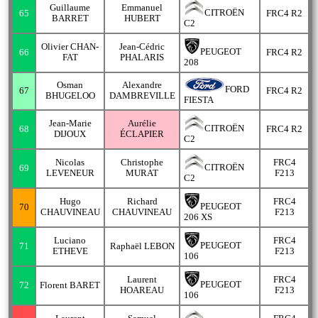
Guillaume
Emmanuel
CITROËN
65
FRC4 R2
BARRET
HUBERT
C2
Olivier CHAN-
Jean-Cédric
PEUGEOT
66
FRC4 R2
FAT
PHALARIS
208
Osman
Alexandre
FORD
67
FRC4 R2
BHUGELOO
DAMBREVILLE
FIESTA
Jean-Marie
Aurélie
CITROËN
68
FRC4 R2
DIJOUX
ÉCLAPIER
C2
Nicolas
Christophe
FRC4
CITROËN
69
LEVENEUR
MURAT
F213
C2
Hugo
Richard
FRC4
PEUGEOT
70
CHAUVINEAU
CHAUVINEAU
F213
206 XS
Luciano
FRC4
PEUGEOT
71
Raphaël LEBON
ETHEVE
F213
106
Laurent
FRC4
PEUGEOT
72
Florent BARET
HOAREAU
F213
106