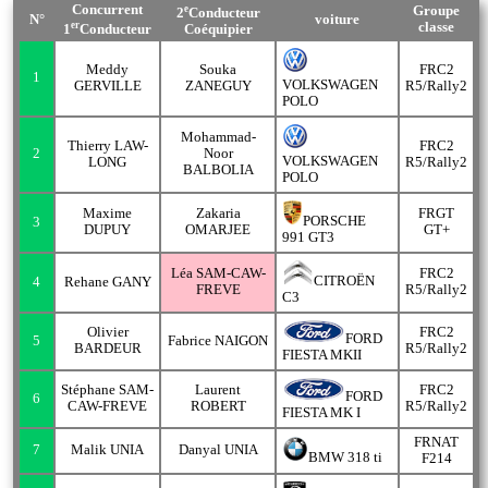
Concurrent
e
Groupe
2
Conducteur
N°
voiture
er
classe
1
Conducteur
Coéquipier
Meddy
Souka
FRC2
1
VOLKSWAGEN
GERVILLE
ZANEGUY
R5/Rally2
POLO
Mohammad-
Thierry LAW-
FRC2
2
Noor
VOLKSWAGEN
LONG
R5/Rally2
BALBOLIA
POLO
Maxime
Zakaria
FRGT
PORSCHE
3
DUPUY
OMARJEE
GT+
991 GT3
Léa SAM-CAW-
FRC2
CITROËN
4
Rehane GANY
FREVE
R5/Rally2
C3
Olivier
FRC2
FORD
5
Fabrice NAIGON
BARDEUR
R5/Rally2
FIESTA MKII
Stéphane SAM-
Laurent
FRC2
FORD
6
CAW-FREVE
ROBERT
R5/Rally2
FIESTA MK I
FRNAT
7
Malik UNIA
Danyal UNIA
BMW 318 ti
F214