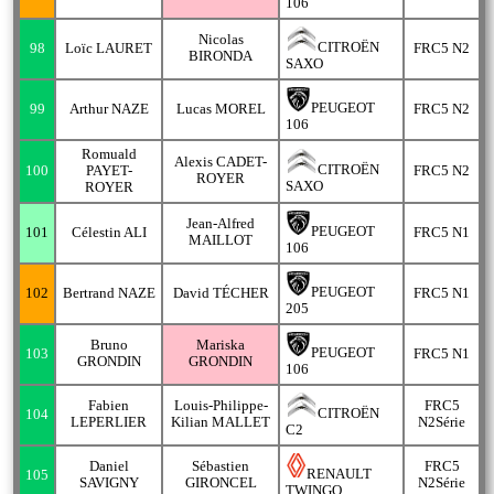
106
Nicolas
CITROËN
98
Loïc LAURET
FRC5 N2
BIRONDA
SAXO
PEUGEOT
99
Arthur NAZE
Lucas MOREL
FRC5 N2
106
Romuald
Alexis CADET-
CITROËN
100
PAYET-
FRC5 N2
ROYER
SAXO
ROYER
Jean-Alfred
PEUGEOT
101
Célestin ALI
FRC5 N1
MAILLOT
106
PEUGEOT
102
Bertrand NAZE
David TÉCHER
FRC5 N1
205
Bruno
Mariska
PEUGEOT
103
FRC5 N1
GRONDIN
GRONDIN
106
Fabien
Louis-Philippe-
FRC5
CITROËN
104
LEPERLIER
Kilian MALLET
N2Série
C2
Daniel
Sébastien
FRC5
RENAULT
105
SAVIGNY
GIRONCEL
N2Série
TWINGO