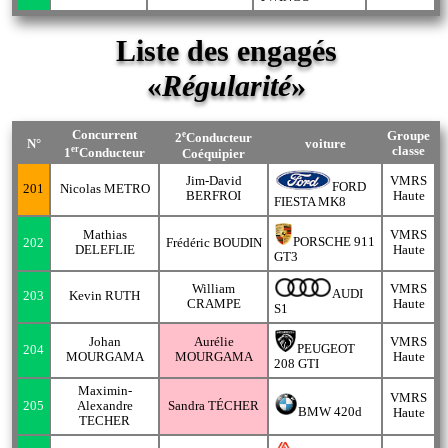
Liste des engagés
«
Régularité
»
Concurrent
e
Groupe
2
Conducteur
N°
voiture
er
classe
1
Conducteur
Coéquipier
Jim-David
VMRS
FORD
201
Nicolas METRO
BERFROI
Haute
FIESTA MK8
Mathias
VMRS
PORSCHE 911
202
Frédéric BOUDIN
DELEFLIE
Haute
GT3
William
VMRS
AUDI
203
Kevin RUTH
CRAMPE
Haute
S1
Johan
Aurélie
VMRS
PEUGEOT
204
MOURGAMA
MOURGAMA
Haute
208 GTI
Maximin-
VMRS
205
Alexandre
Sandra TÉCHER
BMW 420d
Haute
TECHER