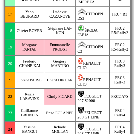
HOAREAU
TAFILET
A8
IMPREZA
Yann
Ludovic
CITROËN
17
FRC4 R3
BEURARD
CAZANOVE
DS3
Stéphane LAI-
FRC2
ŠKODA
18
Olivier BOYER
KON
R5/Rally2
FABIA
Morgane
Emmanuelle
FRC2
CITROËN
19
PARTAL
PROBST
R5/Rally2
C3
Frédéric
Grégory
FRC3
RENAULT
20
CHANE-KAI
MARTINO
Rally3
CLIO
FRC3
RENAULT
21
Florent PAUSE
Charif DINDAR
Rally3
CLIO
Régis
PEUGEOT
22
Cindy PICARD
FRC2 A7S
LARAVINE
207 S2000
Guillaume
FRC4
PEUGEOT
23
Enzo ECLAPIER
GRONDIN
Rally4
208 GT LINE
Yassine
Irchade
FRC4
PEUGEOT
24
BANGUI
MOLLAN
Rally4
208 GT LINE