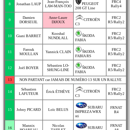
Jean-François
FRC4
PEUGEOT
8
Jonathan LAUP
LAW-MAN-TOO
Rally4
208 GT Line
Damien
Anne-Laure
FRC2
CITROËN
9
DORSEUIL
DIJOUX
R5/Rally2
C3
Kooshal
FRC2
ŠKODA
10
Giani BARRET
NUNDLALL
R5/Rally2
FABIA
Farouk
FRC2
ŠKODA
11
Yannick CLAIN
MOULLAN
R5/Rally2
FABIA RS
Sébastien LO-
FRC2
ŠKODA
12
Joël BOYER
SHUNG-LINE
R5/Rally2
FABIA
13
NON PARTANT car JAMAIS DE NUMÉRO 13 SUR UN RALLYE
Sébastien
FRC2
CITROËN
14
Érick ÉTHÈVE
LAFUTEUR
R5/Rally2
C3
SUBARU
FRNAT
15
Johny PICARD
Loïc BELUS
IMPREZA WRX
R4
sti
Mannix
Nicolas
FRNAT
SUBARU
16