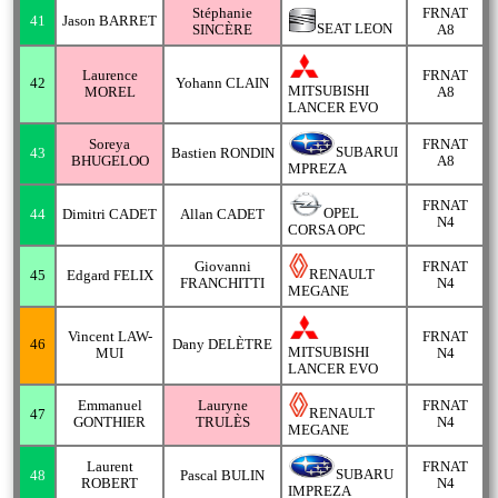
Stéphanie
FRNAT
41
Jason BARRET
SEAT LEON
SINCÈRE
A8
Laurence
FRNAT
42
Yohann CLAIN
MITSUBISHI
MOREL
A8
LANCER EVO
Soreya
FRNAT
SUBARUI
43
Bastien RONDIN
BHUGELOO
A8
MPREZA
FRNAT
OPEL
44
Dimitri CADET
Allan CADET
N4
CORSA OPC
Giovanni
FRNAT
RENAULT
45
Edgard FELIX
FRANCHITTI
N4
MEGANE
Vincent LAW-
FRNAT
46
Dany DELÈTRE
MITSUBISHI
MUI
N4
LANCER EVO
Emmanuel
Lauryne
FRNAT
RENAULT
47
GONTHIER
TRULÈS
N4
MEGANE
Laurent
FRNAT
SUBARU
48
Pascal BULIN
ROBERT
N4
IMPREZA