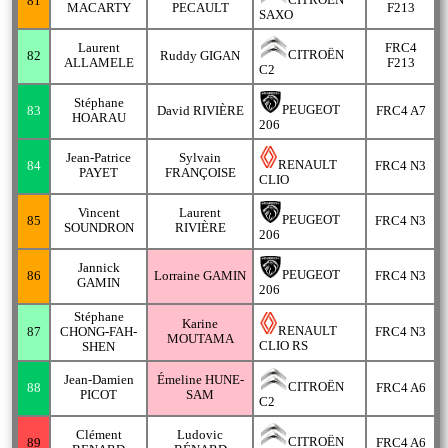
CITROËN
81
MACARTY
PECAULT
F213
SAXO
Laurent
FRC4
CITROËN
82
Ruddy GIGAN
ALLAMELE
F213
C2
Stéphane
PEUGEOT
83
David RIVIÈRE
FRC4 A7
HOARAU
206
Jean-Patrice
Sylvain
RENAULT
84
FRC4 N3
PAYET
FRANÇOISE
CLIO
Vincent
Laurent
PEUGEOT
85
FRC4 N3
SOUNDRON
RIVIÈRE
206
Jannick
PEUGEOT
86
Lorraine GAMIN
FRC4 N3
GAMIN
206
Stéphane
Karine
RENAULT
87
CHONG-FAH-
FRC4 N3
MOUTAMA
CLIO RS
SHEN
Jean-Damien
Émeline HUNE-
CITROËN
88
FRC4 A6
PICOT
SAM
C2
Clément
Ludovic
CITROËN
89
FRC4 A6