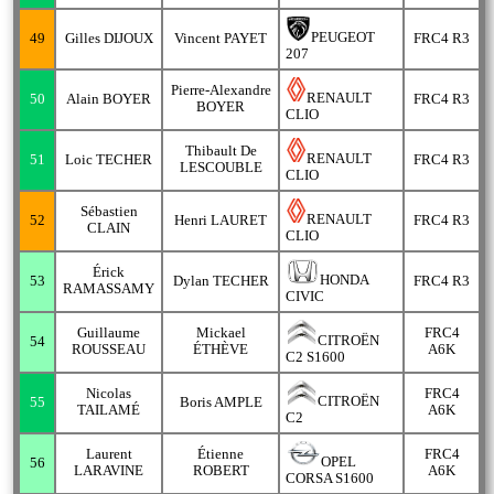
PEUGEOT
49
Gilles DIJOUX
Vincent PAYET
FRC4 R3
207
Pierre-Alexandre
RENAULT
50
Alain BOYER
FRC4 R3
BOYER
CLIO
Thibault De
RENAULT
51
Loic TECHER
FRC4 R3
LESCOUBLE
CLIO
Sébastien
RENAULT
52
Henri LAURET
FRC4 R3
CLAIN
CLIO
Érick
HONDA
53
Dylan TECHER
FRC4 R3
RAMASSAMY
CIVIC
Guillaume
Mickael
FRC4
CITROËN
54
ROUSSEAU
ÉTHÈVE
A6K
C2 S1600
Nicolas
FRC4
CITROËN
55
Boris AMPLE
TAILAMÉ
A6K
C2
Laurent
Étienne
FRC4
OPEL
56
LARAVINE
ROBERT
A6K
CORSA S1600