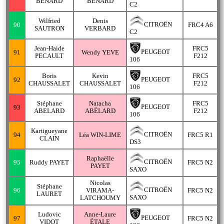
BENARD
BÉNARD
C2
Wilfried
Denis
CITROËN
90
FRC4 A6
SAUTRON
VERBARD
C2
Jean-Haide
FRC5
PEUGEOT
91
Wendy YEVE
PECAULT
F212
106
Boris
Kevin
FRC5
PEUGEOT
92
CHAUSSALET
CHAUSSALET
F212
106
Stéphane
Natacha
FRC5
PEUGEOT
93
ABELARD
ABÉLARD
F212
106
Kartigueyane
CITROËN
94
Léa WIN-LIME
FRC5 R1
CLAIN
DS3
Raphaëlle
CITROËN
95
Ruddy PAYET
FRC5 N2
PAYET
SAXO
Nicolas
Stéphane
CITROËN
96
VIRAMA-
FRC5 N2
LAURET
SAXO
LATCHOUMY
Ludovic
Anne-Laure
PEUGEOT
97
FRC5 N2
VIDOT
ÉTALE