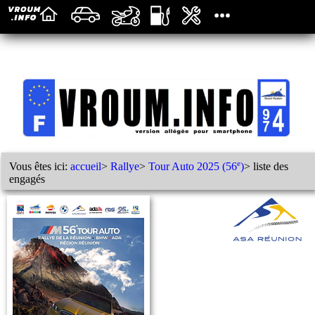
e
Vous êtes ici:
accueil
>
Rallye
>
Tour Auto 2025 (56
)
> liste des
engagés