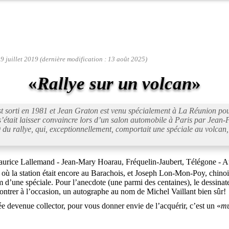
19 juillet 2019 (dernière modification : 13 août 2025)
«
Rallye sur un volcan
»
st sorti en 1981 et Jean Graton est venu spécialement à La Réunion pou
’était laisser convaincre lors d’un salon automobile à Paris par Jean-Pi
 du rallye, qui, exceptionnellement, comportait une spéciale au volcan, 
urice Lallemand - Jean-Mary Hoarau, Fréquelin-Jaubert, Télégone - Aub
 où la station était encore au Barachois, et Joseph Lon-Mon-Poy, chino
’une spéciale. Pour l’anecdote (une parmi des centaines), le dessinate
montrer à l’occasion, un autographe au nom de Michel Vaillant bien sûr!
e devenue collector, pour vous donner envie de l’acquérir, c’est un «
mu