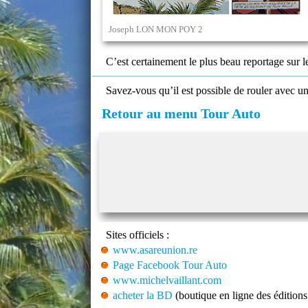
Joseph LON MON POY 2
C’est certainement le plus beau reportage sur l
Savez-vous qu’il est possible de rouler avec u
Retour au menu Tour Auto
Sites officiels :
www.asareunion.re
Page Facebook Tour Auto
www.michelvaillant.com
acheter la BD
(boutique en ligne des édition