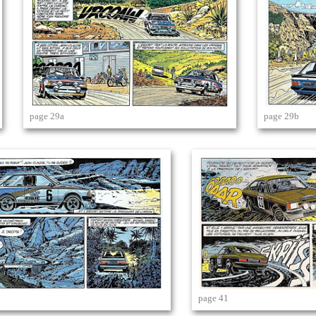
page 29a
page 29b
page 41