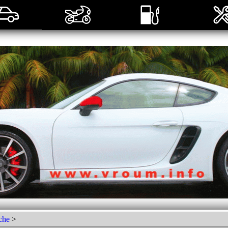
che
>