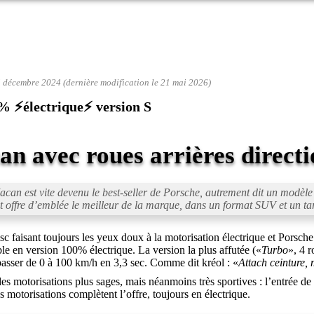
5 décembre 2024 (dernière modification le 21 mai 2026)
% ⚡électrique⚡ version S
n avec roues arrières directi
Macan est vite devenu le best-seller de Porsche, autrement dit un modèle
ffre d’emblée le meilleur de la marque, dans un format SUV et un tari
fisc faisant toujours les yeux doux à la motorisation électrique et Porsc
e en version 100% électrique. La version la plus affutée («
Turbo
», 4 
asser de 0 à 100 km/h en 3,3 sec. Comme dit kréol : «
Attach ceinture, 
 des motorisations plus sages, mais néanmoins très sportives : l’entrée 
otorisations complètent l’offre, toujours en électrique.