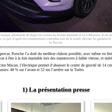
 marque allemande de doper ses ventes au niveau mondial et à La Réunion. Il est m
 ce qui, d’après les commentaires entendus lors de la soirée, devrait lui garantir l
la Taycan.
ar, Porsche l’a doté du meilleur châssis possible, avec même en finitio
çon à être à la fois maniable lors des manœuvres à faible vitesse, et stabl
cien Macan, l’électrique permet d’abaisser le centre de gravité de 14 cm.
asses: 48 % sur l’avant et 52 sur l’arrière sur la Turbo.
1) La présentation presse