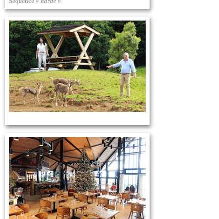
Séquence «
harde
»