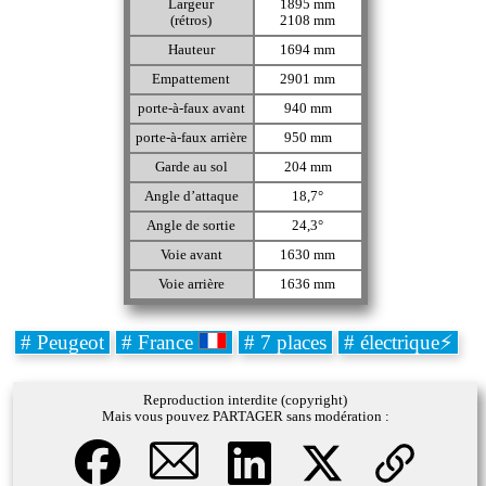
Largeur
1895 mm
(rétros)
2108 mm
Hauteur
1694 mm
Empattement
2901 mm
porte-à-faux avant
940 mm
porte-à-faux arrière
950 mm
Garde au sol
204 mm
Angle d’attaque
18,7°
Angle de sortie
24,3°
Voie avant
1630 mm
Voie arrière
1636 mm
# Peugeot
# France
# 7 places
# électrique⚡
Reproduction interdite (copyright)
Mais vous pouvez PARTAGER sans modération :