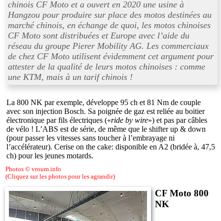
chinois CF Moto et a ouvert en 2020 une usine à
Hangzou pour produire sur place des motos destinées au
marché chinois, en échange de quoi, les motos chinoises
CF Moto sont distribuées et Europe avec l’aide du
réseau du groupe Pierer Mobility AG. Les commerciaux
de chez CF Moto utilisent évidemment cet argument pour
attester de la qualité de leurs motos chinoises : comme
une KTM, mais à un tarif chinois !
La 800 NK par exemple, développe 95 ch et 81 Nm de couple
avec son injection Bosch. Sa poignée de gaz est reliée au boitier
électronique par fils électriques («
ride by wire
») et pas par câbles
de vélo ! L’ABS est de série, de même que le shifter up & down
(pour passer les vitesses sans toucher à l’embrayage ni
l’accélérateur). Cerise on the cake: disponible en A2 (bridée à, 47,5
ch) pour les jeunes motards.
Photos © vroum.info
(Cliquez sur les photos pour les agrandir)
CF Moto 800
NK