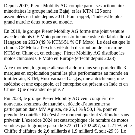
Depuis 2007, Pierer Mobility AG compte parmi ses actionnaires
minoritaires le groupe indien Bajaj, et les KTM 125 sont
assemblées en Inde depuis 2011. Pour rappel, l’Inde est le plus
grand marché deux roues au monde.
En 2018, le groupe Pierer Mobility AG forme une joint-venture
avec le chinois CF Moto pour construire une usine de fabrication à
Hangzou en 2020 (49 % KTM-51 % CF Moto). Le deal est que le
chinois CF Moto a l’exclusivité de la distribution de la marque
KTM en Chine et, en échange, Pierer Mobility AG distribue les
motos chinoises CF Moto en Europe (effectif depuis 2023).
À ce moment, le groupe allemand a donc dans son portefeuille 3
marques en exploitation parmi les plus performantes au monde en
tout-terrain, KTM, Husqvarna et Gasgas, une autrichienne, une
suédoise et une espagnole, et l’entreprise est présent en Inde et en
Chine. Que demander de plus ?
Fin 2023, le groupe Pierer Mobility AG veut conquérir de
nouveaux segments de marché et décide d’augmenter sa
participation dans MV Agusta, de 25,1 % à 50,1 %, pour en
prendre le contrôle. Et c’est à ce moment que tout s’effondre, sans
prévenir. L’exercice 2024 est catastrophique : le nombre de motos
vendues par le groupe passe de 372.511 à 292.497, soit -21 %, et le
Chiffre d’affaires de 2,6 milliards à 1,9 milliard €, soit -29 %. Le