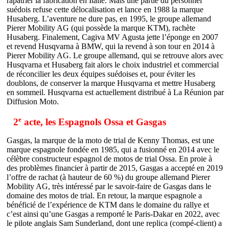
rapatrier la fabrication en Italie. Mais une partie du personnel
suédois refuse cette délocalisation et lance en 1988 la marque
Husaberg. L’aventure ne dure pas, en 1995, le groupe allemand
Pierer Mobility AG (qui possède la marque KTM), rachète
Husaberg. Finalement, Cagiva MV Agusta jette l’éponge en 2007
et revend Husqvarna à BMW, qui la revend à son tour en 2014 à
Pierer Mobility AG. Le groupe allemand, qui se retrouve alors avec
Husqvarna et Husaberg fait alors le choix industriel et commercial
de réconcilier les deux équipes suédoises et, pour éviter les
doublons, de conserver la marque Husqvarna et mettre Husaberg
en sommeil. Husqvarna est actuellement distribué à La Réunion par
Diffusion Moto.
e
2
acte, les Espagnols Ossa et Gasgas
Gasgas, la marque de la moto de trial de Kenny Thomas, est une
marque espagnole fondée en 1985, qui a fusionné en 2014 avec le
célèbre constructeur espagnol de motos de trial Ossa. En proie à
des problèmes financier à partir de 2015, Gasgas a accepté en 2019
l’offre de rachat (à hauteur de 60 %) du groupe allemand Pierer
Mobility AG, très intéressé par le savoir-faire de Gasgas dans le
domaine des motos de trial. En retour, la marque espagnole a
bénéficié de l’expérience de KTM dans le domaine du rallye et
c’est ainsi qu’une Gasgas a remporté le Paris-Dakar en 2022, avec
le pilote anglais Sam Sunderland, dont une replica (compé-client) a