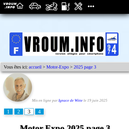
Vous êtes ici:
accueil
>
Motor-Expo
>
2025 page 3
Mis en ligne par
Ignace de Witte
le 19 juin 2025
1
2
3
4
Motor Expo 2025 page 3