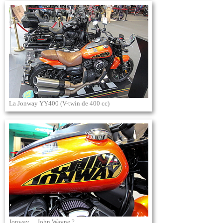
La Jonway YY400 (V-twin de 400 cc)
Jonway… John Wayne ?