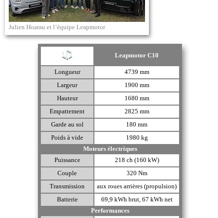
Julien Hoarau et l’équipe Leapmotor
Leapmotor C10
Longueur
4739 mm
Largeur
1900 mm
Hauteur
1680 mm
Empattement
2825 mm
Garde au sol
180 mm
Poids à vide
1980 kg
Moteurs électriques
Puissance
218 ch (160 kW)
Couple
320 Nm
Transmission
aux roues arrières (propulsion)
Batterie
69,9 kWh brut, 67 kWh net
Performances