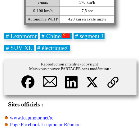
v-max
170 km/h
0-100 km/h
7,5 sec
Autonomie WLTP
420 km en cycle mixte
# Leapmotor
# Chine
# segment J
# SUV XL
# électrique⚡
Reproduction interdite (copyright)
Mais vous pouvez PARTAGER sans modération :
Sites officiels :
www.leapmotor.net/re
Page Facebook Leapmotor Réunion