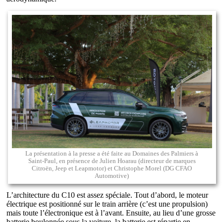
La présentation à la presse a été faite au Domaines des Palmiers à
Saint-Paul, en présence de Julien Hoarau (directeur de marques
Citroën, Jeep et Leapmotor) et Christophe Morel (DG CFAO
Automotive)
L’architecture du C10 est assez spéciale. Tout d’abord, le moteur
électrique est positionné sur le train arrière (c’est une propulsion)
mais toute l’électronique est à l’avant. Ensuite, au lieu d’une grosse
batterie boulonnée sous la voiture, la batterie est répartie en